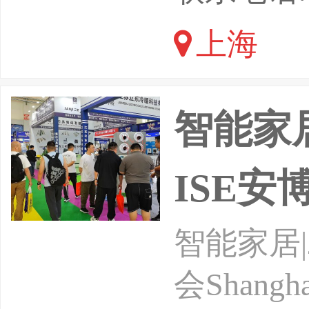
数智赋能
上海
品、打造
全、赋能
智能家居
ISE安
智能家居|
会ShanghaiI