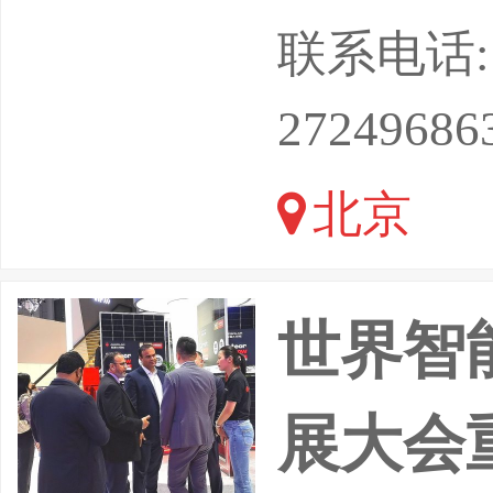
办，北京
联系电话: 1
承办的2
27249686
于2026
北京
彻落实中
法工作创
世界智
化技术
展大会