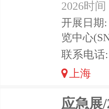
2026时
览中心（
开展日期: 
上海辉科
览中心(SN
司支持单
联系电话: 1
慧办公行
上海
电子行
应急展