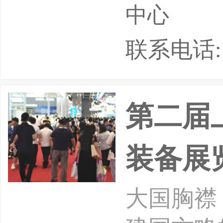
台。本届
中心
联合浙江
联系电话: 05
省勘察设
十余家单
第二届
限公司承
装备展
传输等基
大国胸襟