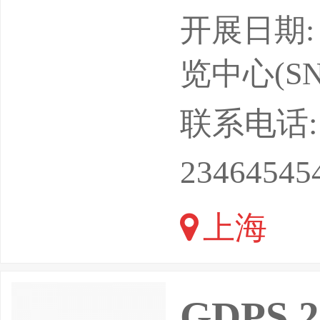
业显示|工
开展日期: 
地点：上
览中心(SN
于展会2
联系电话: 18
业生态博览会
23464545
日在上
上海
GDPS