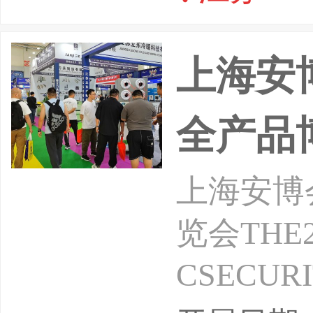
们诚挚邀请
南京举办
上海安
全产品
上海安博
览会THE2
CSECUR