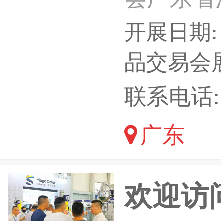
单位广州
开展日期: 
际应急安
品交易会
动，是粤
联系电话:
贸全国”
广东
会。202
围绕“人
欢迎访问
患”主题