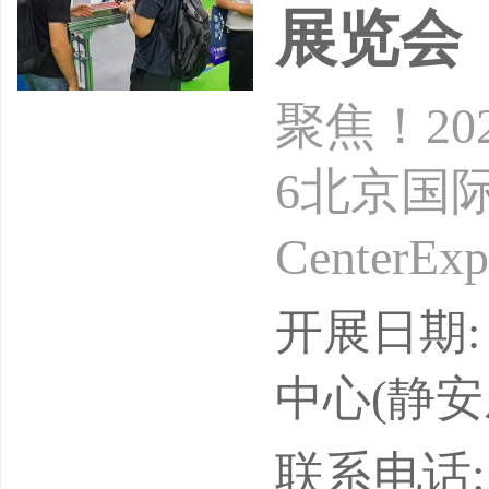
展览会
聚焦！2
6北京国际液冷
Center
北京中国
开展日期: 
产业风向
中心(静安
织单位主
联系电话: 1