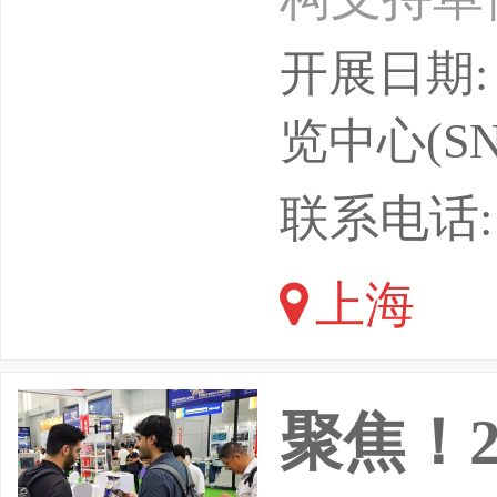
位：上海
开展日期: 
会展(集
览中心(SN
备博览会
联系电话: 1
全新纪元
上海
统、推出
性城市建
聚焦！