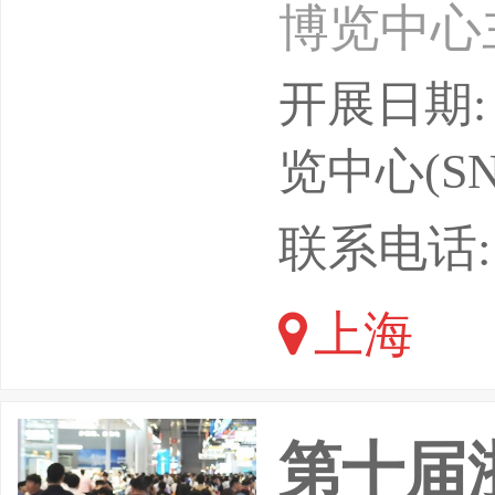
博览中心
支持单位
开展日期: 
位：上海
览中心(SN
会展(集
联系电话: 1
术-安检
上海
移动警务
备-刑侦
第十届