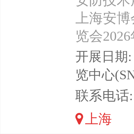
安防技术
上海安博
览会202
构支持单
开展日期: 
上海安全
览中心(SN
位治安保
联系电话: 1
安全技术
上海
协会安徽