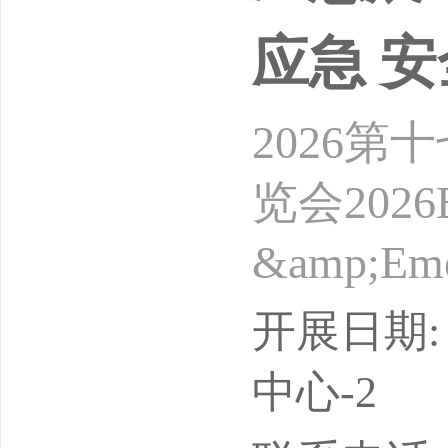
应急 
2026
览会2026Bei
&amp;Em
单位：2
开展日期: 
会“简称
中心-2
全，引领产