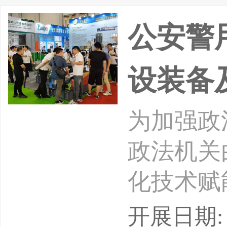
防范行业
公安警
安全
设装备
为加强政
政法机关
化技术赋
平，由法
开展日期: 2