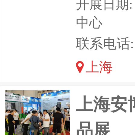
海国际警用
开展日期: 
TIONAL
中心
发展数智赋
联系电话: 1
新国际博
上海
范产
上海安博
品展