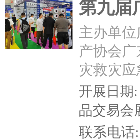
第九届
战略眼光
主办单位
产协会广
灾救灾应
公司展会
开展日期: 
安全领域
品交易会
大、连续
联系电话: 15