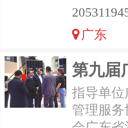
应急安全
20531194
全国“安
广东
——查找
委员会
第九届
指导单位
管理服务
会广东省