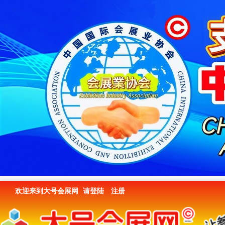
欢迎来到大号会展网
请登陆
注册