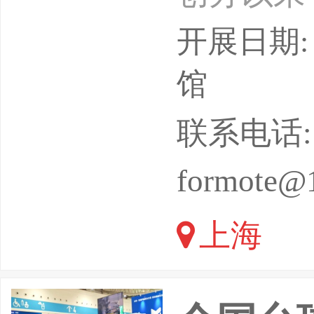
专业性，
开展日期: 
际投资与
馆
心地段举
联系电话: 13
方和高净
formote@
聚焦高净
上海
的海外置
台：涵盖