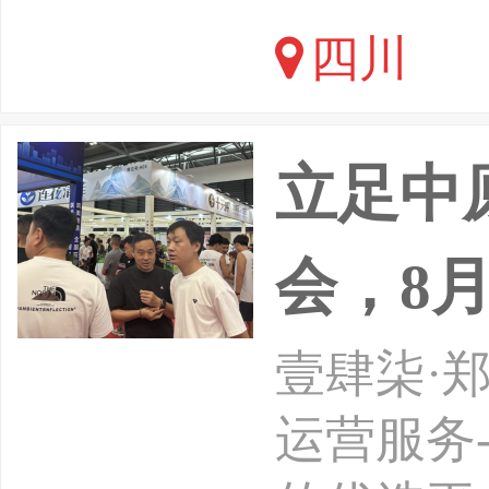
WBAE
四川
立足中
会，8
壹肆柒·
运营服务