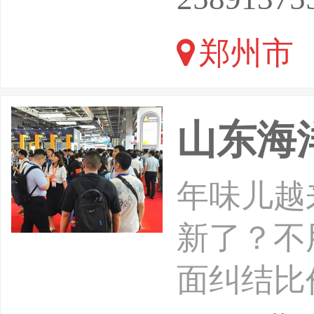
情绪经济
郑州市
情绪经济
山东海
年味儿越
新了？不
面纠结比