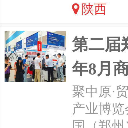
陕西
预制菜协
业协会、
第二届
产品质
年8月
聚中原·
产业博览会
国（郑州）