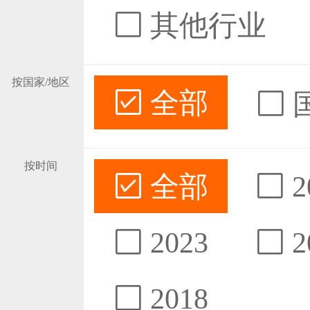
其他行业
按国家/地区
全部
按时间
全部
2
2023
2
2018