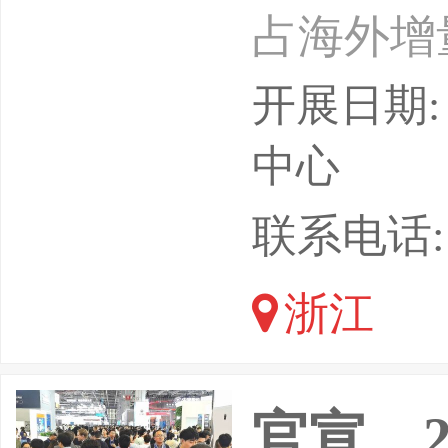
占海外增
境电商博览
开展日期: 
日，落地
中心
的产业优
联系电话: 1
源对接、
浙江
态盛会，
商，诚邀
官宣，