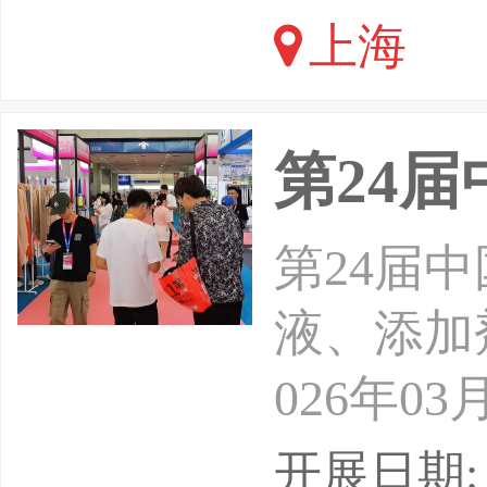
办单位：
上海
厅安徽省
省对外
第24
第24届
液、添加
026年0
举办：第
开展日期: 