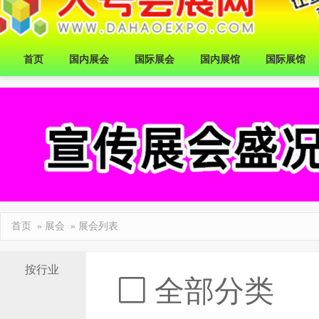
首页
国内展会
国际展会
国内展馆
国际展馆
首页
»
展会
» 展会列表
按行业
全部分类