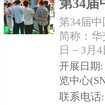
第34
第34届
简称：华交
日－3月4
月4日地
开展日期: 
阳路234
览中心(SN
馆,E1-
联系电话: 1