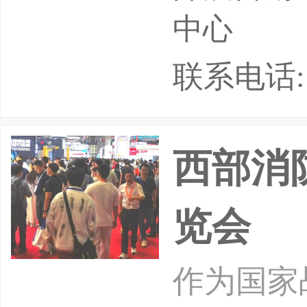
暨2026
中心
盛大启幕！
联系电话:
商，50
物，逛到
西部消
油蛋奶等
览会
作为国家