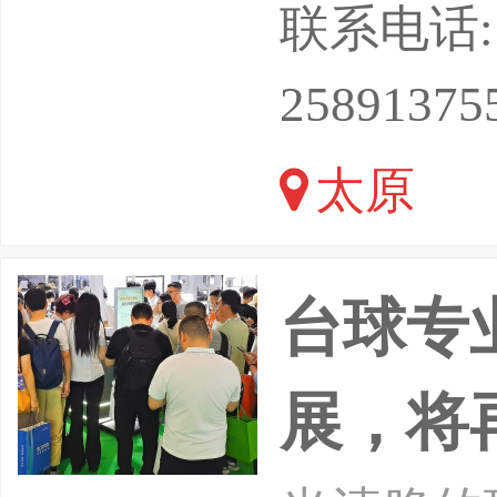
oo894o
联系电话: 18
台球产业
25891375
太原
台球专业
展，将