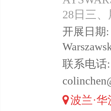
28日三
年一届五
开展日期: 
l户内、
Warszaws
刻机设备
联系电话: 13
写真设备
colinchen
激光、刀
波兰·华
绘写真介