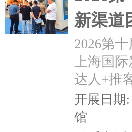
新渠道
2026
上海国际
达人+推客
-26日
开展日期: 
介绍：第
馆