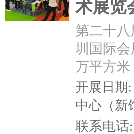
术展览
第二十八届
圳国际会
万平方米
00余家
开展日期: 
9个专业
中心（新
疗、国之
联系电话: 1