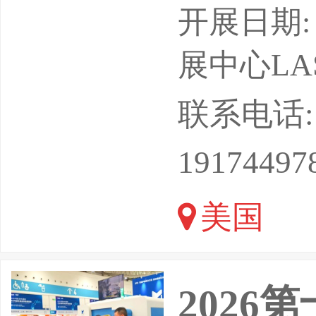
技术协会
开展日期: 
数灯光音
展中心LAS
额，是中
联系电话: 13
梁。展会
19174497
品发布、
美国
业者齐聚现
202