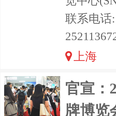
览中心(SN
设、能源
联系电话: 13
成材料各
25211367
合土工膜
上海
材料等越
官宣：
牌博览