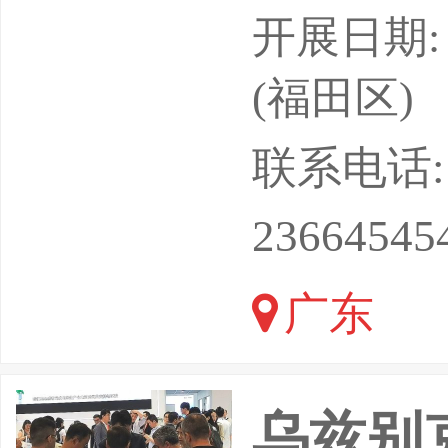
升级，中
开展日期: 
华传统名
(福田区)
药食同源
联系电话: 18
场，消费
23664545
元延伸，
广东
新、标准
资源驱动
乌兹别