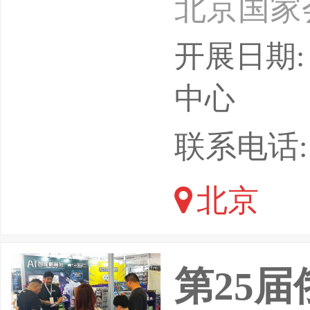
北京国家
与人工智
开展日期: 
数字经济
中心
成为培育
联系电话: 18
数字中国
北京
开局起步
入体系化
第25