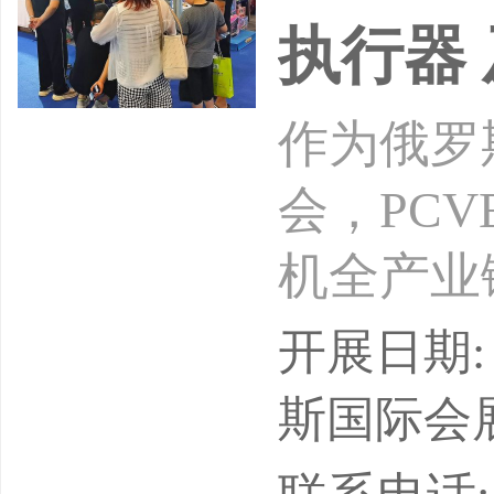
执行器
作为俄罗
会，PC
机全产业
于一体，
开展日期: 
核心渠道
斯国际会展中
求。俄罗