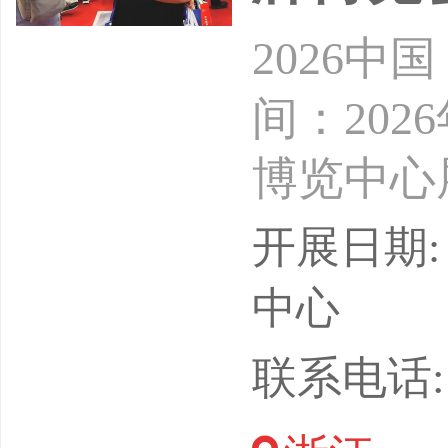
2026
间：202
博览中心
（杭州）
开展日期: 
渠道融合
中心
品类，聚
联系电话: 1
购、推客