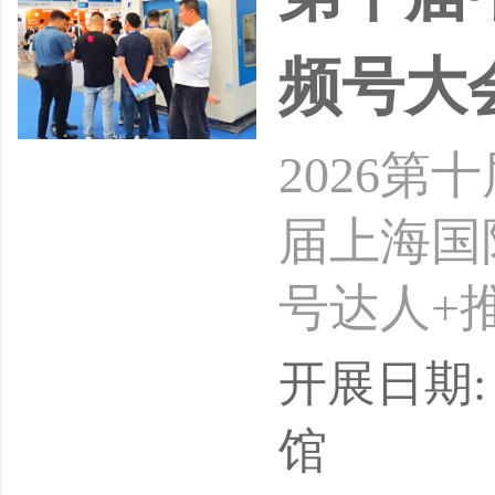
产业完
频号大
2026
届上海国
号达人+
24-26
开展日期: 
会介绍：
馆