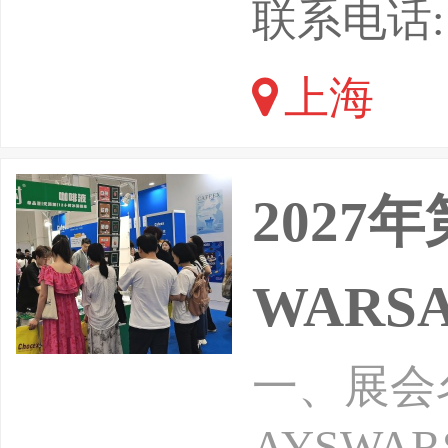
四届上海
联系电话: 1
6年8月
上海
展会汇聚
业，80
2027
WARSA
一、展会名
AYSWAR