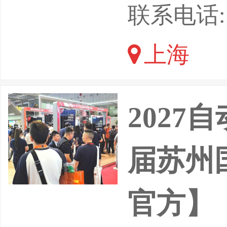
二十四届
联系电话: 1
于2026
上海
上届展会
企业，8
2027
届苏州
官方】