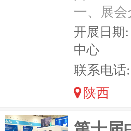
一、展会
核心承载
开展日期: 
算”专项
中心
中国，依
联系电话: 15
中心、西
陕西
大、西工
航天军工
第十届