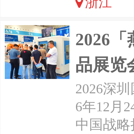
浙江
频号生态
牌方、源
202
品展示
品展览
2026
6年12月
中国战略