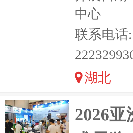
务部重点
中心
行（湖北
联系电话: 18
游产品，
22232993
器人到随
湖北
业链研发
2026