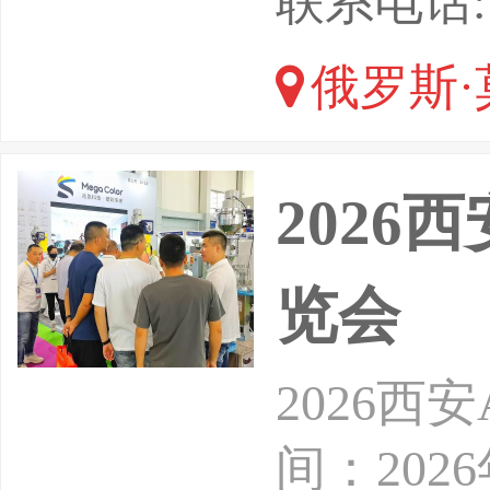
联系电话: 1
备的集中
俄罗斯·
存在刚性
天然气工
2026
核心客户
览会
2026
间：202