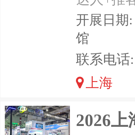
-26日
开展日期: 
介绍：第
馆
四届上海
联系电话: 1
6年8月
上海
展会汇聚
业，80
2026