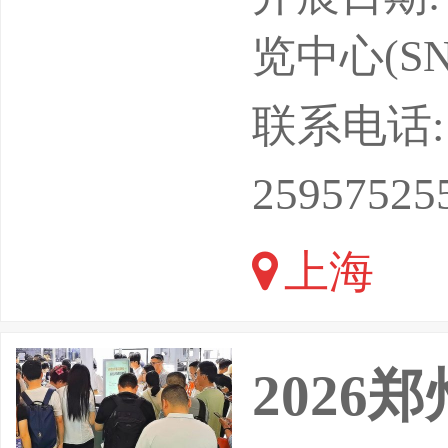
材、汽车
览中心(SN
快。随着
联系电话: 13
源和环保
25957525
产品的需
上海
范围内聚
制冷、鞋
202