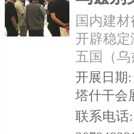
国内建材
开辟稳定
五国（乌
会，定档1
开展日期: 
心，中亚
塔什干会展中
业大展！
联系电话: 17
单位：乌