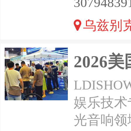
30794839
部、能源
乌兹别克
工商会、
ENTS
2026
LDISH
娱乐技术
光音响领