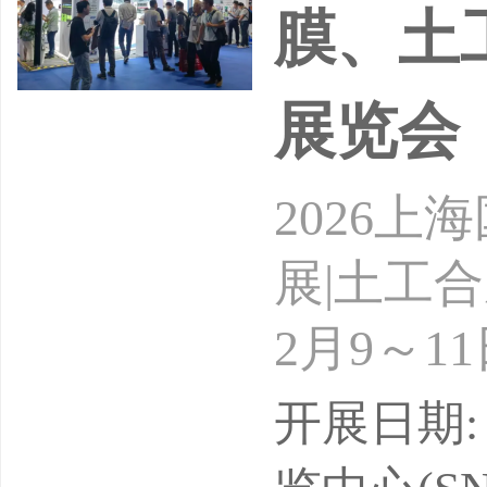
膜、土
展览会
2026
展|土工
2月9～
办：20
开展日期: 
近年来，