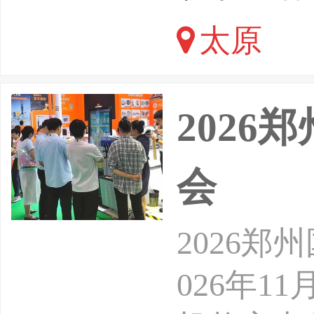
30000
太原
共有来自
紫金矿业
202
会
2026
026年1