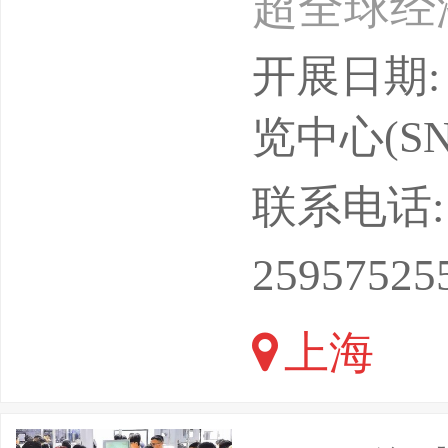
超全球经
产、冰箱
开展日期: 
材、汽车
览中心(SN
快。随着
联系电话: 13
源和环保
25957525
产品的需
上海
范围内聚
制冷、鞋