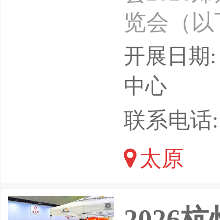
览会（以下
8日在中
开展日期: 
备工作，
中心
时代中国
联系电话: 1
的二十大
太原
技革命和
为支撑的
202