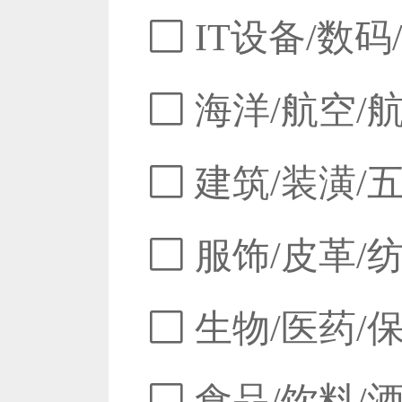
IT设备/数码
海洋/航空/
建筑/装潢/
服饰/皮革/
生物/医药/
食品/饮料/