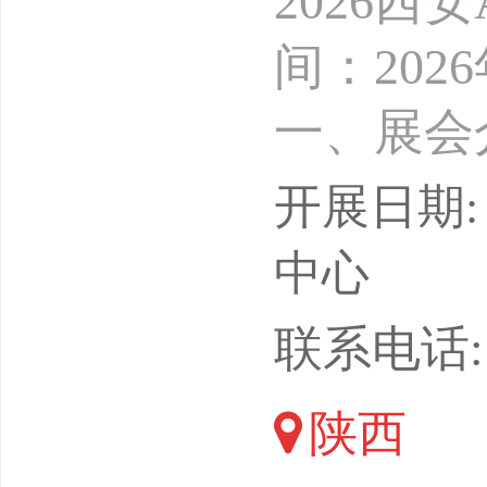
2026
间：202
一、展会
核心承载
开展日期: 
算”专项
中心
中国，依
联系电话: 15
中心、西
陕西
大、西工