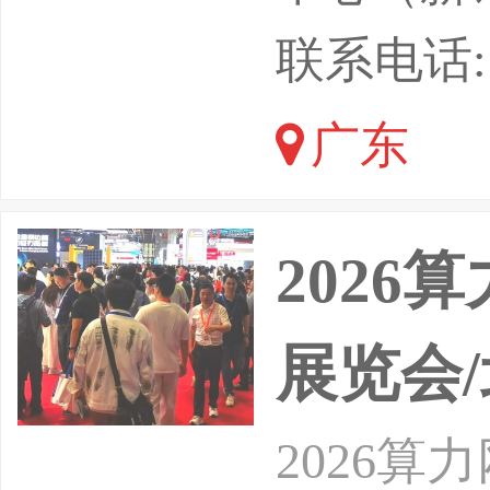
疗、国之
联系电话: 1
校和全国
广东
器人产业
新能源、
2026
展览会
2026算