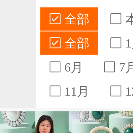
全部
全部
1
6月
7
11月
1