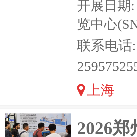
面向上下
开展日期: 
及噪声控
览中心(SN
化，实现
联系电话: 13
流平台，
25957525
行业长期
上海
来说，在
一个途径
202