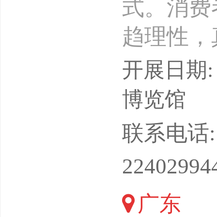
式。消费
趋理性，
据。近日
开展日期: 
会组委会
博览馆
精神的生
联系电话: 15
起热潮。
22402994
小巷、城
广东
矫健身姿