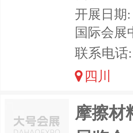
产业变革
开展日期: 
信等领域
国际会展
智能化成
联系电话: 1
车与信息
四川
融合，智
快布局的
摩擦材
的