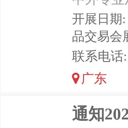
造展永不
开展日期: 
7年5月
品交易会
琶洲展馆
联系电话: 1
位：广州
广东
铸造网承
展咨询：卢
通知20