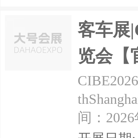
与梦想。而
客车展|
览会【
CIBE2
thShangha
间：202
展会前言