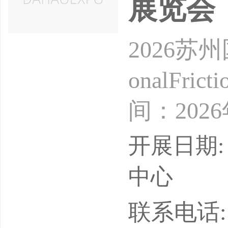
展览会
2026苏州
onalFrict
间：202
会前言作
开展日期: 
封材料贯
中心
等关键领
联系电话: 18