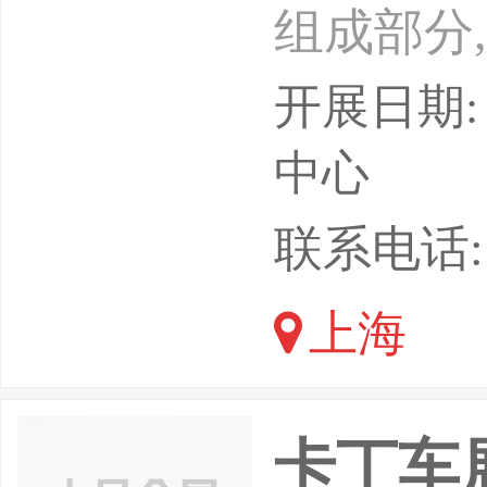
组成部分
高端制造
开展日期: 
的发展,
中心
定、经济
联系电话: 1
全球新一
上海
点。上海
户,科技
卡丁车