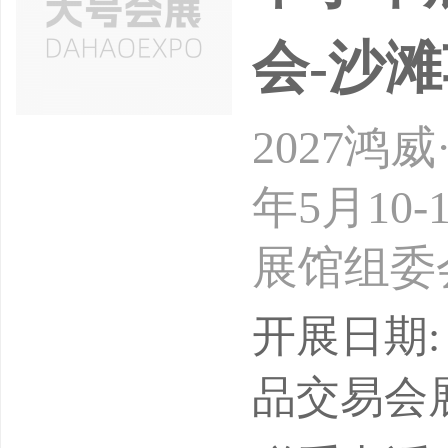
广泛、国
会-沙
2027鸿
年5月10
展馆组委会
构（拟）
开展日期: 
广东鸿威
品交易会
旅游景区