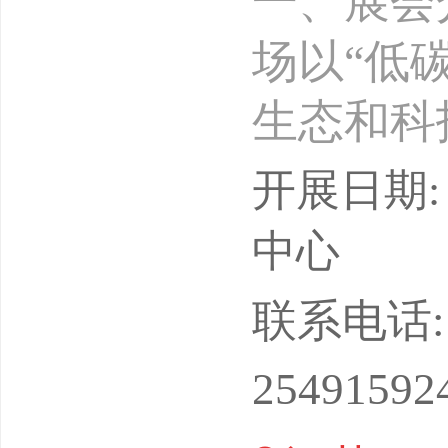
一、展会
场以“低
生态和科
和科技革
开展日期: 
体系、产
中心
系化转变
联系电话: 15
生态构建
25491592
的第三十