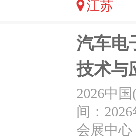
江苏
AECCE2
汽车电
技术与
2026
间：202
会展中心