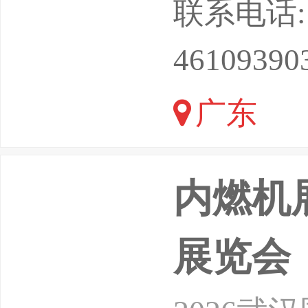
联系电话: 15
东鸿威国
46109390
行业欧洲
广东
辆协会澳
内燃机
展览会