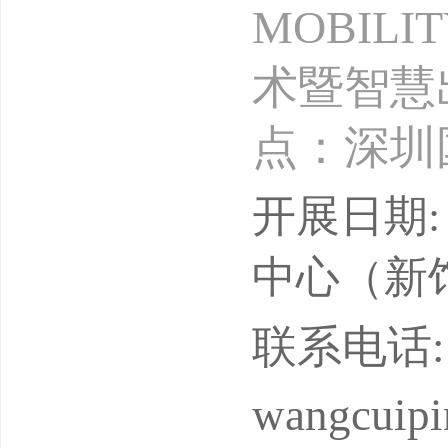
MOBIL
术暨智慧出
点：深圳
汽车生态
开展日期: 
米，100
中心（新
大的新能
联系电话: 17
展贸平台！
wangcuip
汽车技术