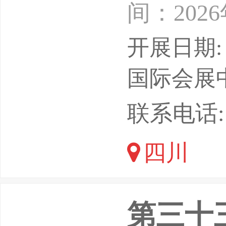
间：202
会展中心
开展日期: 
防科工局
国际会展
中国电子
联系电话: 1
海）有限
四川
公司◆》
第三十