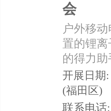
会
户外移动
置的锂离
的得力助
同，它能
开展日期: 
电需求。
(福田区)
为了市场
联系电话: 1