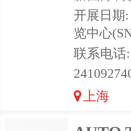
之一，本
开展日期: 
展，期待
览中心(SN
业中的重
联系电话: 13
照相机等
24109274
备。该行
上海
持续增长
如光学玻