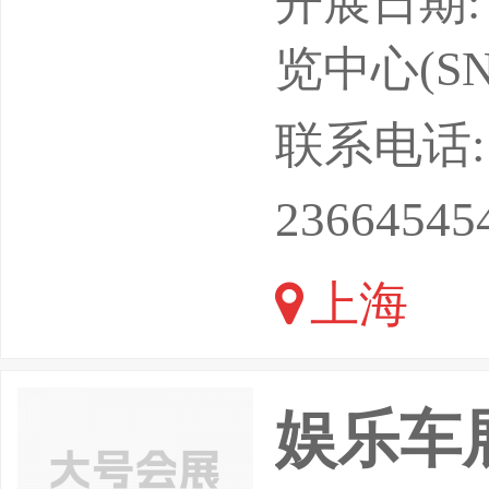
开展日期: 
生产力驱
览中心(SN
化、网联
联系电话: 18
向。自2
23664545
IBE）
上海
娱乐车