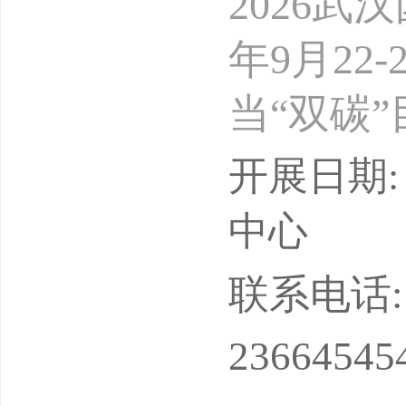
2026武
年9月2
当“双碳
碳化成为
开展日期: 
在从传统
中心
武汉国际
联系电话: 18
日至24
23664545
焕新・智