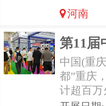
展中心再
河南
方米，设
第11
中国(重
都”重庆
计超百万
电商等专