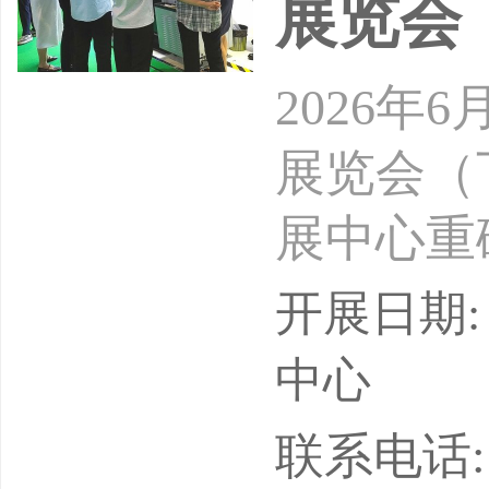
展览会
2026年
展览会（
展中心重
本届中酒展
开展日期: 
+专业经
中心
能”为核
联系电话: