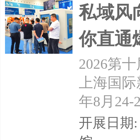
私域风
你直通
2026
上海国际
年8月24
号）展会
开展日期: 
暨第二十