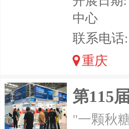
开展日期: 
链展商首
中心
合作联营
联系电话: 1
年一度的
重庆
位即地位
依托重庆
第11
亿级产业
"一颗秋糖