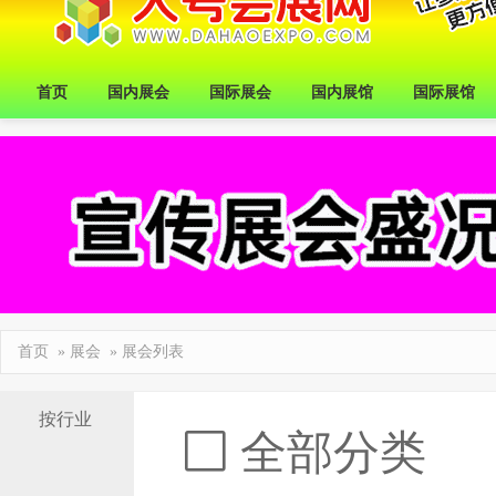
首页
国内展会
国际展会
国内展馆
国际展馆
首页
»
展会
» 展会列表
按行业
全部分类