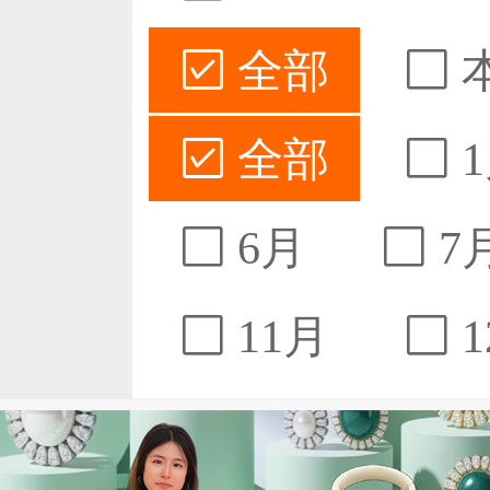
全部
全部
1
6月
7
11月
1