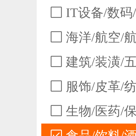
IT设备/数码
海洋/航空/
建筑/装潢/
服饰/皮革/
生物/医药/
食品/饮料/