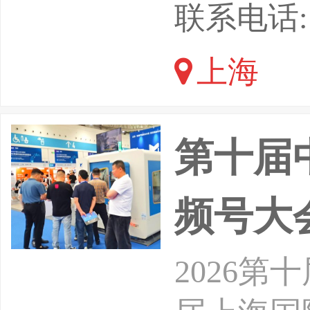
会将于20
联系电话: 1
办。上届
上海
优秀企业
质产品同
第十届
频号大
2026