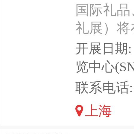
国际礼品
礼展）将
华东地区
开展日期: 
华礼展深
览中心(SN
万平方米
联系电话:
吸引近6
上海
意的是，