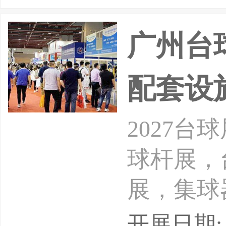
广州台球
配套设
2027
球杆展，
展，集球
球篓展，
开展日期: 