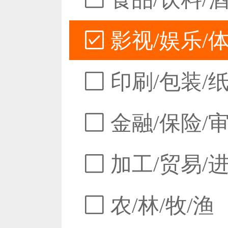
影视/娱乐/
印刷/包装/
金融/保险/
加工/贸易/
农/林/牧/渔