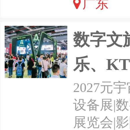
广东
旅游景区
区协会吉
数字文
乐、K
2027元
设备展|
展览会|