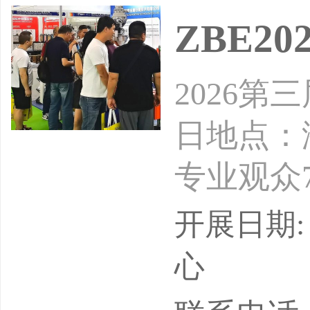
ZBE2
2026第
日地点：
专业观众7
展品牌8
开展日期: 
在杭州大
心
行业的盛