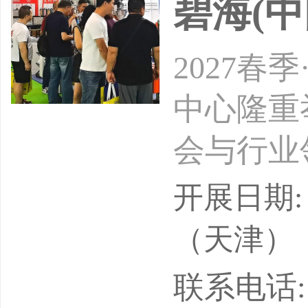
碧海(中
2027
中心隆重
会与行业
机。让我
开展日期: 
（天津）
联系电话: 01