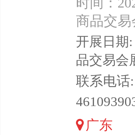
时间：20
商品交易
方米）主
开展日期: 
司协办单位:
品交易会
DSPORTS(
联系电话: 15
QatarBill
46109390
广东