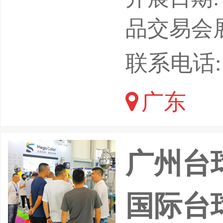
机展，台
品交易会
展，俱乐
联系电话: 1
无人自助
广东
展202
会时间：2
广州台球
口商
国际台