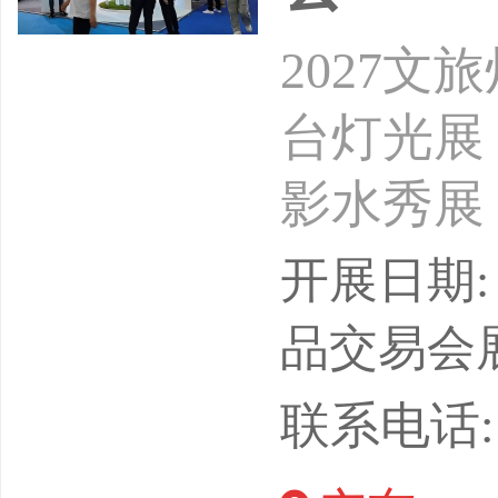
2027
台灯光展
影水秀展
洲文旅灯光
开展日期: 
中国进出
品交易会
9944
联系电话: 1
广东鸿威