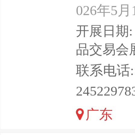
026年5
会馆规模
开展日期: 
单位：中
品交易会
承办单位
联系电话: 18
展后报告2
24522978
点博览会
广东
成功举办