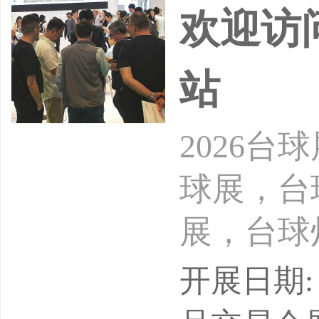
欢迎访
站
2026
球展，台
展，台球
展，集球
开展日期: 
台球及配套