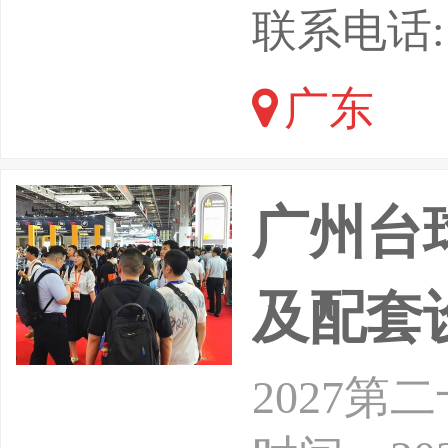
体育生活
联系电话: 1
聚焦体育
广东
事、体育
活”为主
广州台球
及配套
2027