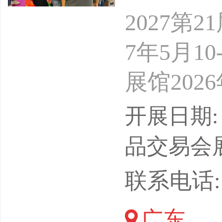
2027第
7年5月1
展馆20
单位：广
开展日期: 
ASIANC
品交易会
(ACBS)Asi
联系电话: 15
rd&amp;Sn
广东