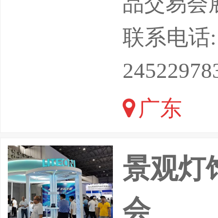
品交易会
点：广州
联系电话: 18
广东鸿威
24522978
鸿威国际
广东
方米展出面
景观灯
会