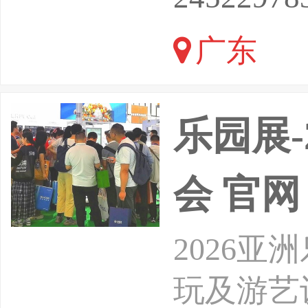
球项目为
广东
和品牌累
乐园展
会 官网
2026
玩及游艺