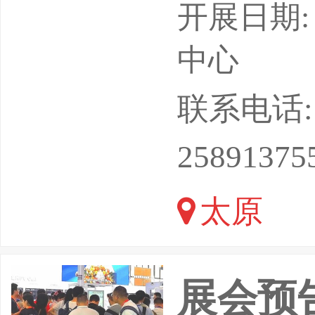
gzhou)In
开展日期: 
产业链发展
中心
郑州·中
联系电话: 18
题：聚中
25891375
限
太原
展会预告