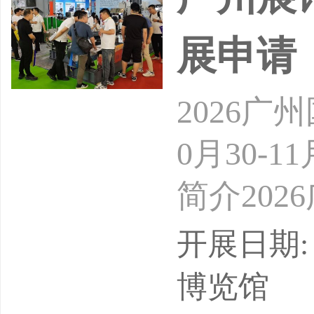
展申请
2026广
0月30
简介20
P）将于2
开展日期: 
贸博览馆
博览馆