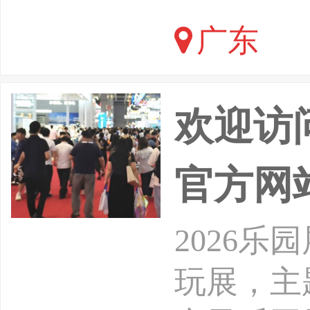
会、天津
广东
威海市游
欢迎访
官方网
2026乐
玩展，主