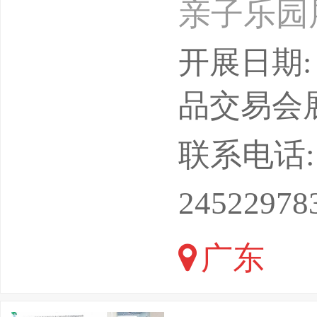
亲子乐园
展，广州
开展日期: 
展、轨道
品交易会
设施展、
联系电话: 18
及景点博
24522978
主题公园与
广东
日地点：