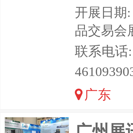
博览会The2
开展日期: 
26)20
品交易会
院博览会2026
联系电话: 13
alEntertai
46109390
广东
广州展