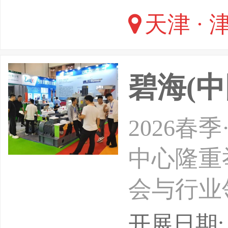
天津 · 
碧海(中
2026
中心隆重
会与行业
机。让我
开展日期: 