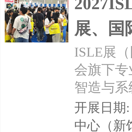
2027
展、国
ISLE
会旗下专
智造与系
焦“专业
开展日期: 
显示技术
中心（新