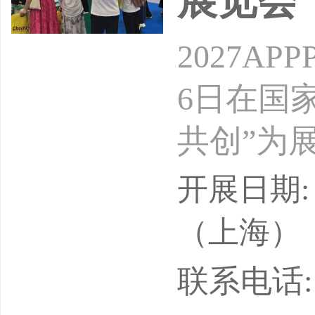
展览会
2027A
6日在国
共创”为
能化、绿
开展日期: 
印、切割
（上海）
售、照明
联系电话: E
业应用等