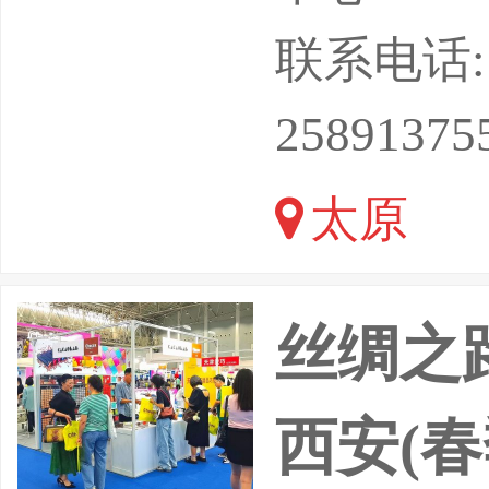
馆：郑州
联系电话: 18
原·贸全国
25891375
馆）展商
太原
丝绸之路
西安(春