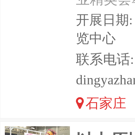
商行业发
开展日期: 
术交流、
览中心
河北，共
联系电话: 0
dingyazh
石家庄