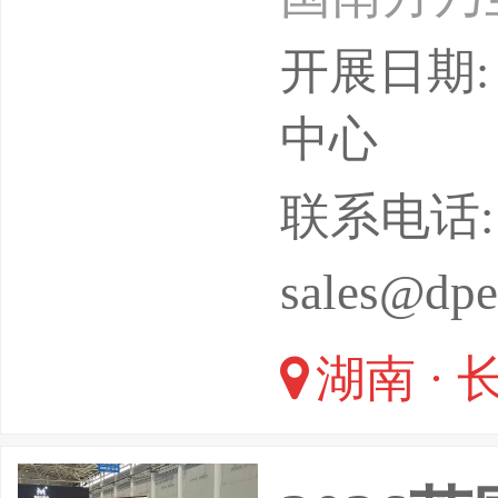
标。202
开展日期: 
组织，倾
中心
周边市场
联系电话: 0
公图文+
sales@dpe
预计展览面
湖南 · 
预计将吸