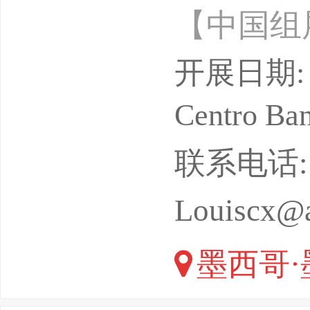
【中国组展
East
开展日期: 2
的最新技
Centro 
现最新趋
联系电话: 13
与同行建
Louiscx@a
东展将定
墨西哥·
A将于202