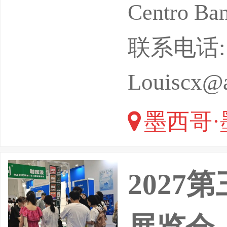
的最新技
Centro 
现最新趋
联系电话: 13
与同行建
Louiscx@a
东展将定
墨西哥·
A将于202
202