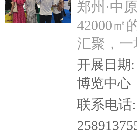
郑州·中
42000
汇聚，一
月再次揭幕
开展日期: 
（郑州）
博览中心
会展中心
联系电话: 18
中原·贸
25891375
计将吸引