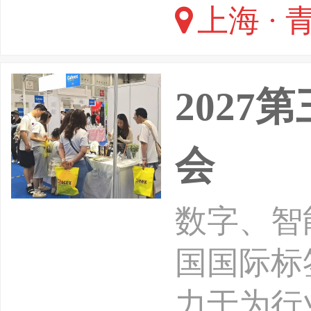
上海 · 
向智而进
新序幕。
202
会
数字、智
国国际标签
力于为行