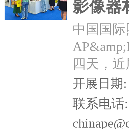
影像器
中国国际
AP&am
四天，近
公认的亚
开展日期: 2
三大国际
联系电话: 0
chinape@c