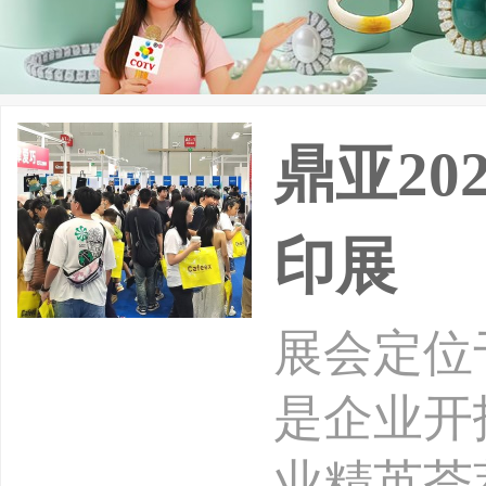
鼎亚20
印展
展会定位
是企业开
业精英荟