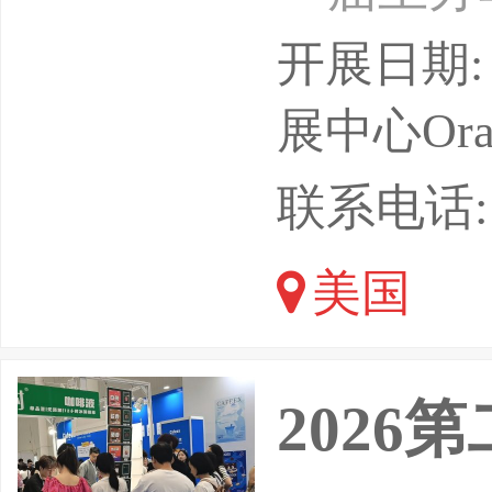
各类广告
开展日期: 
◆喷绘写
展中心Orang
喷绘写真
联系电话: 13
作、影视
美国
霓虹设备
特种印刷
202
材、