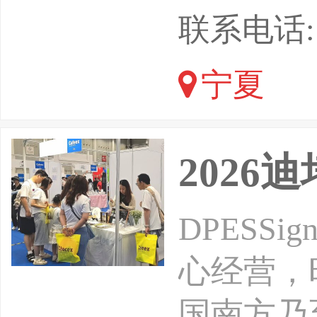
各种新技
联系电话: 1
必将被时
宁夏
台用来宣
垒，跨行
202
会时间：2
DPESS
心经营，时
国南方乃