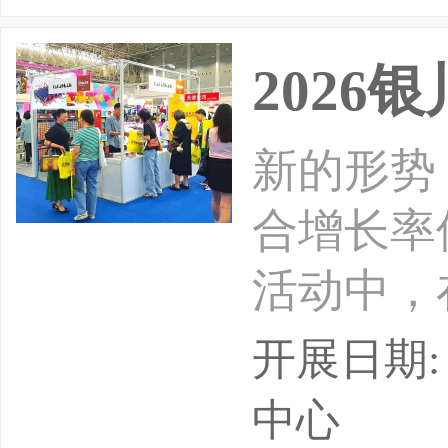
攀升态势
2026
新的形势
合增长率
活动中，
振内需、
开展日期: 
了至关重
中心