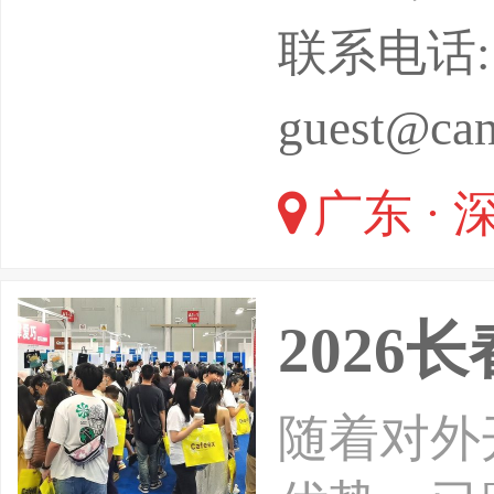
光音响及
联系电话: 02
域，为全
guest@can
+趋势交
广东 · 
应用场景
202
随着对外