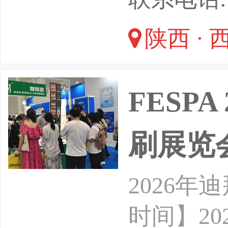
联展举办
陕西 · 
观众达8
元，为政
FESP
刷展览
2026年
时间】20