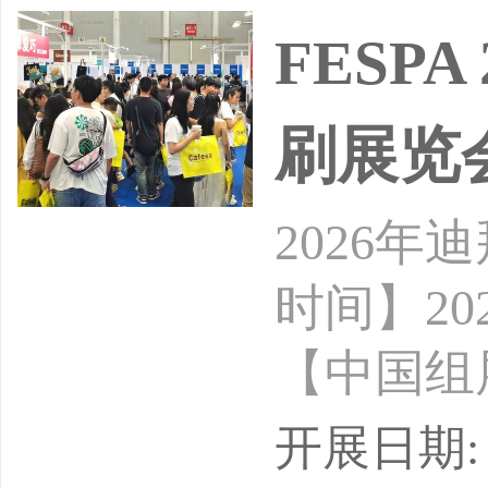
FESP
刷展览
2026年
时间】20
【中国组展
East
开展日期: 2