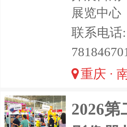
总体策划
展览中心
业资讯、
联系电话: 0
在政府相
78184670
公司始终
重庆 · 
一”的原
要，打造
202