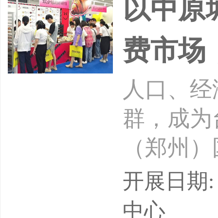
以中原
费市场，
人口、经
群，成为
（郑州）国际
hou)Inte
开展日期: 
台球产业链
中心