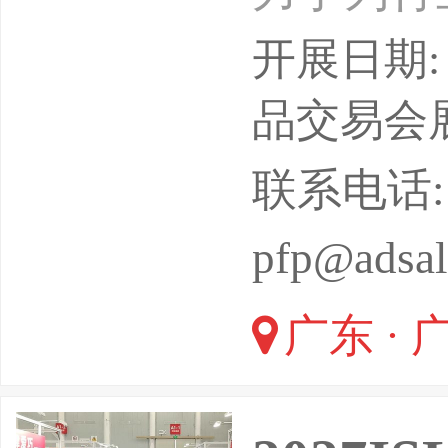
刷技术，
开展日期: 
需求，以
品交易会
绿色材料
联系电话: 07
展目标。
pfp@adsal
包装工业
广东 · 
动，覆盖
的一站式