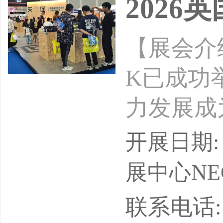
202
【展会介绍】
K已成功
力发展成
具影响力广
开展日期: 
购，开始和Pr
展中心NEC,
花及广告
联系电话: 13