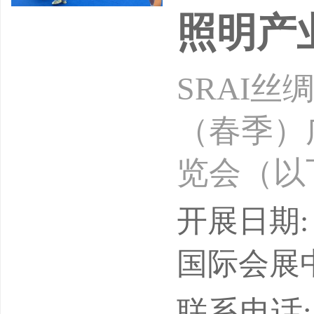
照明产
SRAI丝
（春季）
览会（以
展作为西
开展日期: 
安、辐射
国际会展
西安、兰
联系电话: 0