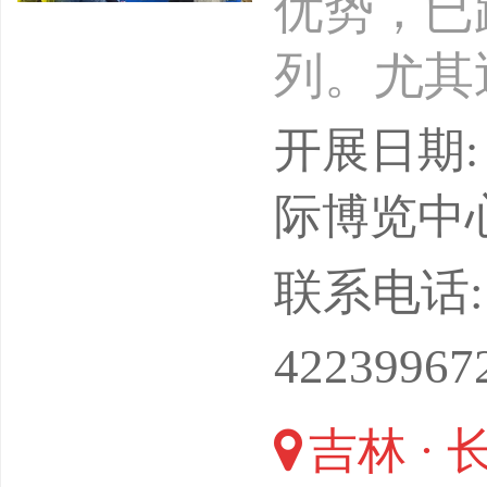
优势，已
列。尤其
施，长春
开展日期: 
正发挥着
际博览中
办以来，
联系电话: 0
届。历经
42239967
的专业采
吉林 · 
其社会影