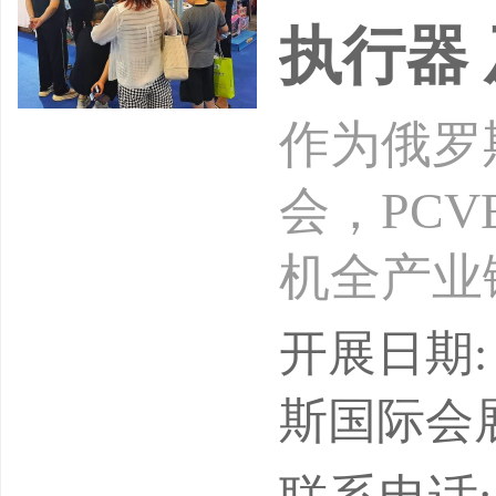
执行器
作为俄罗
会，PC
机全产业
于一体，
开展日期: 
核心渠道
斯国际会展中
求。俄罗