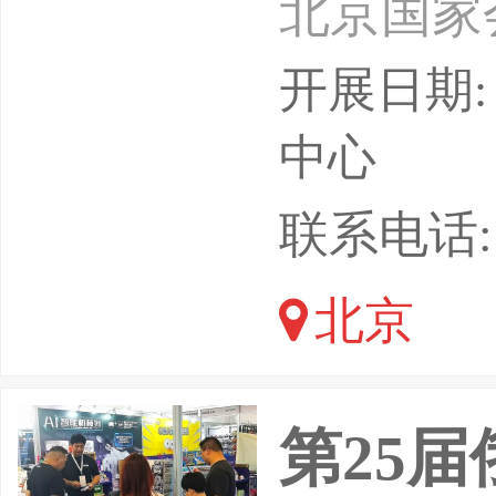
北京国家
与人工智
开展日期: 
数字经济
中心
成为培育
联系电话: 18
数字中国
北京
开局起步
入体系化
第25