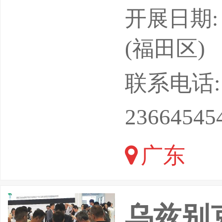
升级，中
开展日期: 
华传统名
(福田区)
药食同源
联系电话: 18
场，消费
23664545
元延伸，
广东
新、标准
资源驱动
乌兹别