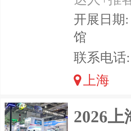
-26日
开展日期: 
介绍：第
馆
四届上海
联系电话: 1
6年8月
上海
展会汇聚
业，80
2026