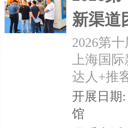
新渠道
2026
上海国际
达人+推客
-26日
开展日期: 
介绍：第
馆