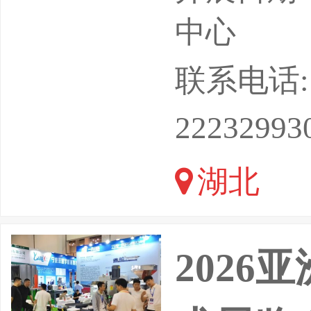
务部重点
中心
行（湖北
联系电话: 18
游产品，
22232993
器人到随
湖北
业链研发
2026