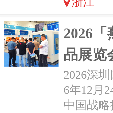
浙江
频号生态
牌方、源
202
品展示
品展览
2026
6年12月
中国战略