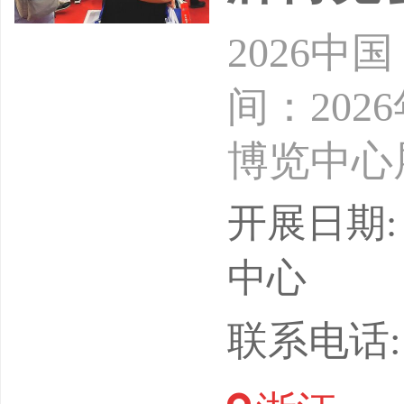
2026
间：202
博览中心
（杭州）
开展日期: 
渠道融合
中心
品类，聚
联系电话: 1
购、推客