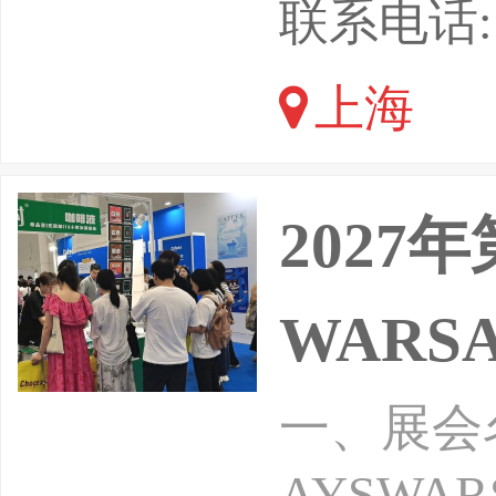
四届上海
联系电话: 1
6年8月
上海
展会汇聚
业，80
2027
WARSA
一、展会名
AYSWAR