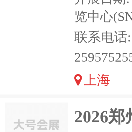
材、汽车
览中心(SN
快。随着
联系电话: 13
源和环保
25957525
产品的需
上海
范围内聚
制冷、鞋
202