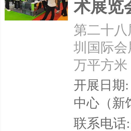
术展览
第二十八届
圳国际会
万平方米
00余家
开展日期: 
9个专业
中心（新
疗、国之
联系电话: 1