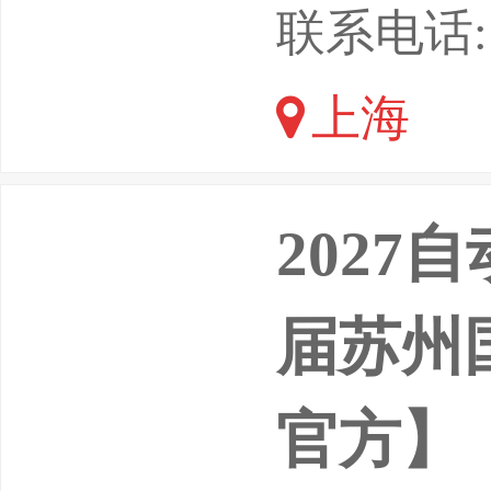
二十四届
联系电话: 1
于2026
上海
上届展会
企业，8
2027
届苏州
官方】