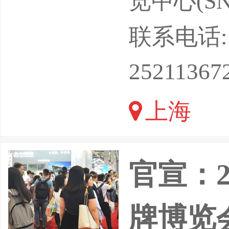
览中心(SN
设、能源
联系电话: 13
成材料各
25211367
合土工膜
上海
材料等越
官宣：
牌博览