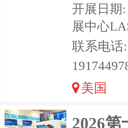
技术协会
开展日期: 
数灯光音
展中心LAS
额，是中
联系电话: 13
梁。展会
19174497
品发布、
美国
业者齐聚现
202