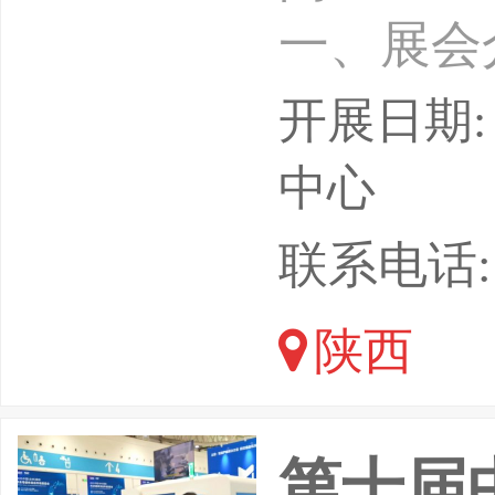
一、展会
核心承载
开展日期: 
算”专项
中心
中国，依
联系电话: 15
中心、西
陕西
大、西工
航天军工
第十届