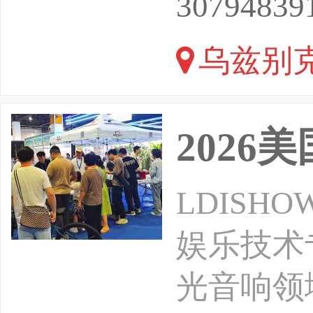
30794839
部、能源
乌兹别克
工商会、
ENTS
2026
LDISH
娱乐技术
光音响领