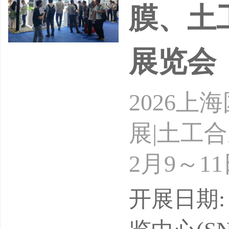
膜、土
展览会
2026
展|土工
2月9～
办：20
开展日期: 
近年来，