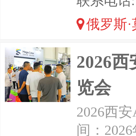
联系电话: 1
备的集中
俄罗斯·
存在刚性
天然气工
2026
核心客户
览会
2026
间：202