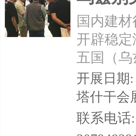
国内建材
开辟稳定
五国（乌
会，定档1
开展日期: 
心，中亚
塔什干会展中
业大展！
联系电话: 17
单位：乌