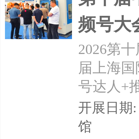
产业完
频号大
2026
届上海国
号达人+
24-26
开展日期: 
会介绍：
馆