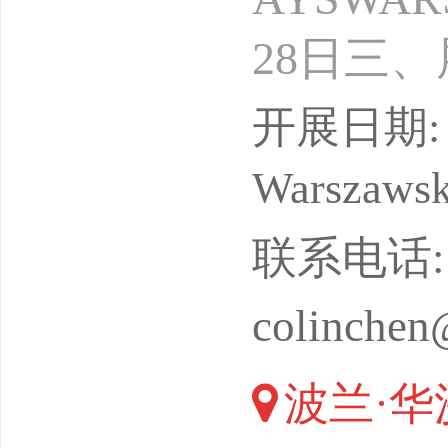
28日三
年一届五
开展日期: 
l户内、
Warszaws
刻机设备
联系电话: 13
写真设备
colinchen
激光、刀
波兰·华
绘写真介