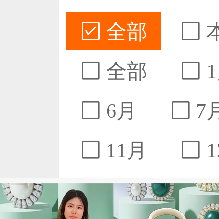
全部
全部
1
6月
7
11月
1