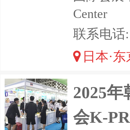
海洋会展中
Center
京有明国际
联系电话: 1
（大阪国
日本·东
202
会K-P