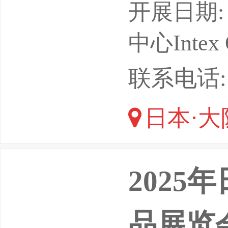
东京有明国
开展日期: 
方：RXJap
中心Intex 
d]中国
联系电话: 1
介绍：日本
日本·大
国际
2025
品展览