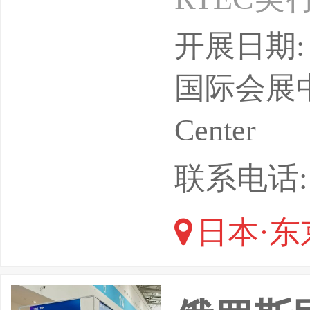
ットネス協
开展日期: 
日本最大
国际会展中心Tok
理：上海
Center
个展位，1
联系电话:
本健身器
日本·东
业和体育