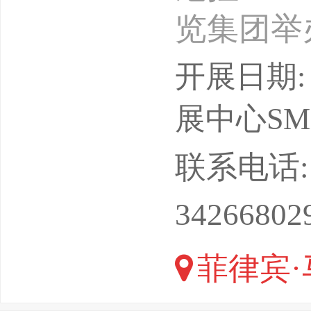
览集团举
国际展览
开展日期: 2
【展会简
展中心SMX C
是由菲律宾
联系电话: 13
主办，被
34266802
械展会，
菲律宾·
务和技术