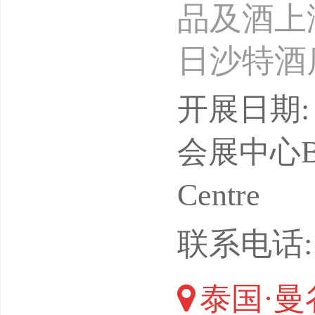
品及酒上海
日沙特酒店
2024年
开展日期: 
RBT20
会展中心Bangk
会Lunch
Centre
及餐饮展览
联系电话: 0
来
泰国·曼