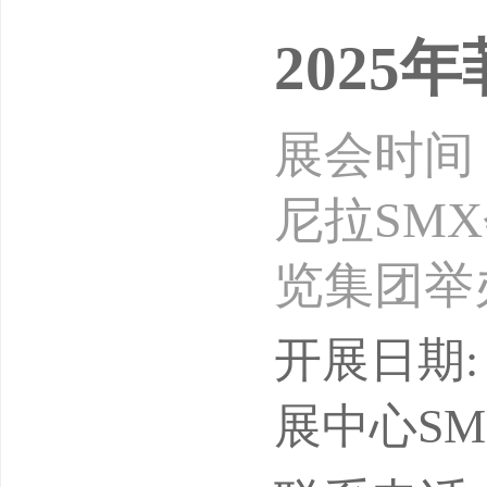
202
展会时间：
尼拉SMX
览集团举
国际展览(
开展日期: 2
医疗器械展
展中心SMX C
s展览集