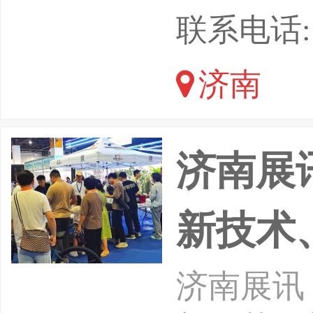
要的粮食
联系电话: 1
的重任。
济南
本持续上
动粮油设
济南展
新技术
济南展讯