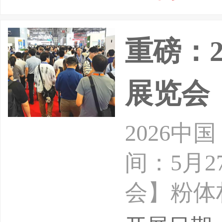
为全球产
一步促进
重磅：
同，由山
展览会
2026
间：5月
会】粉体