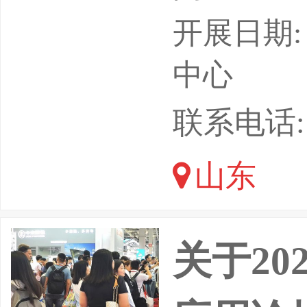
岛馆)◆
开展日期: 
或缺的重
中心
地影响了
联系电话: 15
技术作为
山东
予表面处
领下，表
关于2
加快产