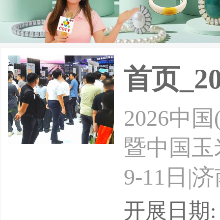
首页_
2026
暨中国玉
9-11
位：中国
开展日期: 