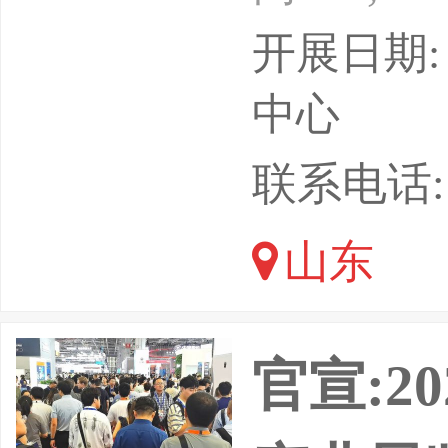
中心主办
开展日期: 
（山东）
中心
有限公司参
联系电话: 1
号）展馆
山东
槐荫区日
五”规
官宣:2