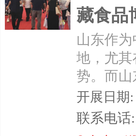
藏食品
山东作为
地，尤其
势。而山
坊形成了
开展日期: 
业集群。
联系电话: E
济圈”的