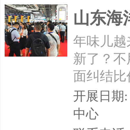
司沈阳变
山东海
年味儿越
新了？不
面纠结比
暨202
开展日期: 
锣啦！这
中心
北风味、