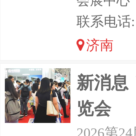
会展中心
0,000
联系电话: 1
行业论坛
济南
新消息
览会
2026