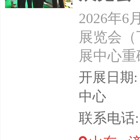
2026年
展览会（
展中心重
本届中酒展
开展日期: 
+专业经
中心
能”为核
联系电话:
期间，三