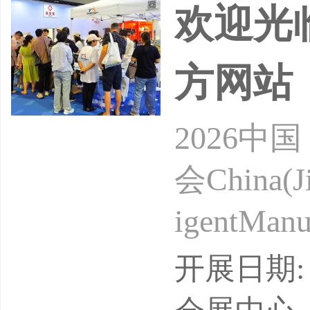
欢迎光
方网站
2026
会China(Ji
igentMa
国际会展中
开展日期: 
发酵展完