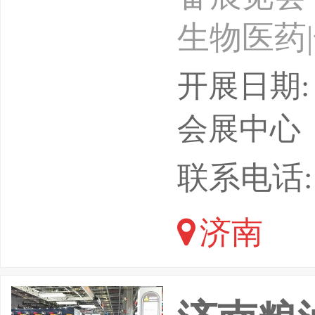
生物医药
室建设|洁
开展日期: 
阀2026
会展中心
INA20
联系电话: 1
会·30+科
济南
研成果发布