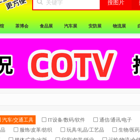
馆
茶博会
食品展
汽车展
安防展
物流展
汽车/交通工具
IT设备/数码/软件
通信/通讯/电子
用品
服饰/皮革/纺织
玩具/礼品/工艺品
生物/医药
育
媒体/广告/出版
印刷/包装/纸业
运输/物流/仓