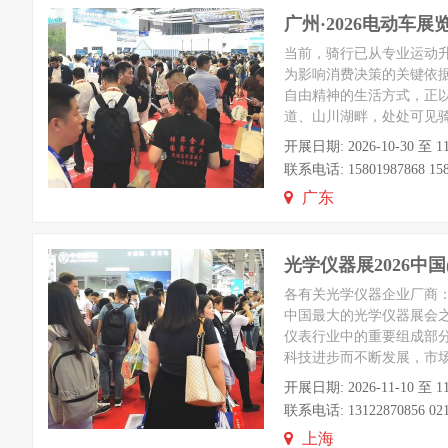
广州·2026电动车
当前，骑行已从专业运动
为影响消费决策的关键依据
自由精神的生活方式，正
道、山川湖畔，处处可见骑
开展日期: 2026-10-30 
联系电话: 15801987868 1580
广东
光学仪器展2026中
各有关光学仪器企业厂商：2
中国最大的光学仪器展会之
仪表行业中的重要组成部
科技进步而不断发展，市
开展日期: 2026-11-10 
联系电话: 13122870856 021-
上海