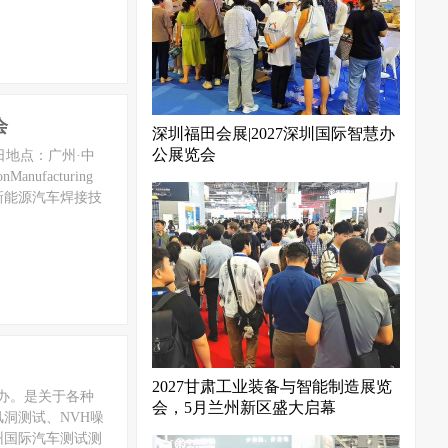
会
深圳福田会展|2027深圳国际智慧办
公展览会
0日地点：广州·中
ufacturing
新能源汽车焊接技
2027甘肃工业装备与智能制造展览
举办。是关于各种
会，5月兰州新区盛大启幕
洞测试、NVH噪
州国际汽车测试测