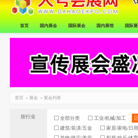
首页
国内展会
国际展会
国内展馆
国际展
首页
»
展会
» 展会列表
按行业
全部分类
工业/机械/加工
建筑/装潢/五金
家居/家电/日
首饰/珠宝/美容
影视/娱乐/体