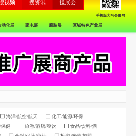
手机版大号会展网
自动化展
家电展
服装展
区域特色产业展
海洋/航空/航天
化工/能源/环保
/保健
旅游/酒店/餐饮
食品/饮料/酒
储
金融/保险/审计
投资/连锁/加盟