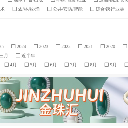
艺术
农/林/牧/渔
公共/安防/智能
综合/跨行业类
25
2024
2023
2022
2021
2020
三月
近半年
4月
5月
6月
7月
8月
9月