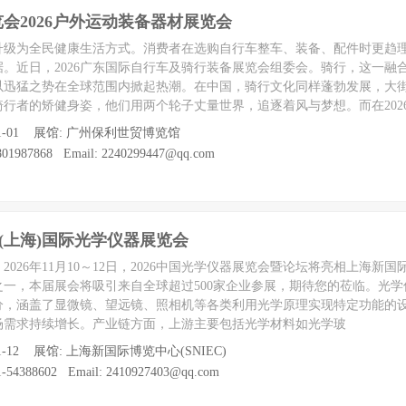
展览会2026户外运动装备器材展览会
升级为全民健康生活方式。消费者在选购自行车整车、装备、配件时更趋
。近日，2026广东国际自行车及骑行装备展览会组委会。骑行，这一融
以迅猛之势在全球范围内掀起热潮。在中国，骑行文化同样蓬勃发展，大
行者的矫健身姿，他们用两个轮子丈量世界，追逐着风与梦想。而在202
至 11-01 展馆: 广州保利世贸博览馆
1987868 Email: 2240299447@qq.com
国(上海)国际光学仪器展览会
026年11月10～12日，2026中国光学仪器展览会暨论坛将亮相上海新
一，本届展会将吸引来自全球超过500家企业参展，期待您的莅临。光学
分，涵盖了显微镜、望远镜、照相机等各类利用光学原理实现特定功能的
场需求持续增长。产业链方面，上游主要包括光学材料如光学玻
至 11-12 展馆: 上海新国际博览中心(SNIEC)
54388602 Email: 2410927403@qq.com