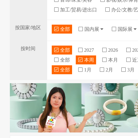
加工/贸易/进出口
办公/文教/
按国家/地区
全部
国内展
国际展
按时间
全部
2027
2026
20
全部
本周
本月
近
全部
1月
2月
3月