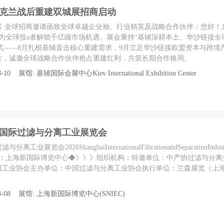
年乌克兰战后重建双城展招商启动
城展·全球招商邀请函致全球卓越企业袖、行业精英及战略合作伙伴：您好！
，为全球投z者解锁千亿级市场机遇。展会秉持“基辅深耕本土、华沙链接全
模式——8月扎根基辅直击核心重建需求，9月立足华沙链接欧盟资本与跨境
性，诚邀全球战略合作伙伴抢占重建红利，共筑长期合作格局。
-10 展馆: 基辅国际会展中心Kiev International Exhibition Center
上海国际过滤与分离工业展览会
览会2026ShanghaiInternationalFiltrationandSeparationIndustr
日地点：上海新国际博览中心◆》》》组织机构：特邀单位：中产协过滤与分
膜工业协会主办单位：中国过滤与分离工业协会执行单位：兰森展览（上
至 08-08 展馆: 上海新国际博览中心(SNIEC)