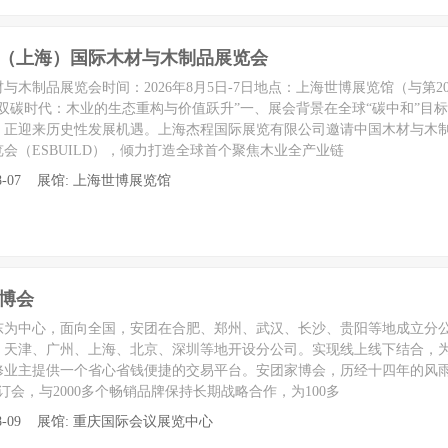
中国（上海）国际木材与木制品展览会
材与木制品展览会时间：2026年8月5日-7日地点：上海世博展览馆（与第
双碳时代：木业的生态重构与价值跃升”一、展会背景在全球“碳中和”目
，正迎来历史性发展机遇。上海杰程国际展览有限公司邀请中国木材与木
会（ESBUILD），倾力打造全球首个聚焦木业全产业链
至 08-07 展馆: 上海世博展览馆
家博会
东为中心，面向全国，安团在合肥、郑州、武汉、长沙、贵阳等地成立分公司，2
、天津、广州、上海、北京、深圳等地开设分公司。实现线上线下结合，
修业主提供一个省心省钱便捷的交易平台。安团家博会，历经十四年的风
订会，与2000多个畅销品牌保持长期战略合作，为100多
 至 08-09 展馆: 重庆国际会议展览中心