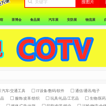
馆
茶博会
食品展
汽车展
安防展
物流展
汽车/交通工具
IT设备/数码/软件
通信/通讯/电子
用品
服饰/皮革/纺织
玩具/礼品/工艺品
生物/医药
育
媒体/广告/出版
印刷/包装/纸业
运输/物流/仓