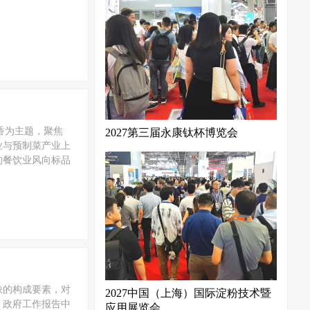
飘香为主题，聚焦
2027第三届永康钛杯博览会
业与预制菜产业上
的餐饮业风向标品
缺的构成要素，对
2027中国（上海）国际淀粉技术暨
，政府工作报告中
应用展览会