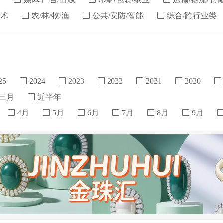
艺术
农/林/牧/渔
公共/安防/智能
综合/跨行业类
25
2024
2023
2022
2021
2020
三月
近半年
4月
5月
6月
7月
8月
9月