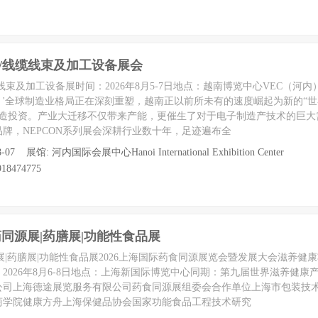
器/线缆线束及加工设备展会
缆线束及加工设备展时间：2026年8月5-7日地点：越南博览中心VEC（河
'全球制造业格局正在深刻重塑，越南正以前所未有的速度崛起为新的“
制造投资。产业大迁移不仅带来产能，更催生了对于电子制造产技术的巨大
牌，NEPCON系列展会深耕行业数十年，足迹遍布全
-07 展馆: 河内国际会展中心Hanoi International Exhibition Center
18474775
食药同源展|药膳展|功能性食品展
源展|药膳展|功能性食品展2026上海国际药食同源展览会暨发展大会滋养健
2026年8月6-8日地点：上海新国际博览中心同期：第九届世界滋养健康
公司上海德途展览服务有限公司药食同源展组委会合作单位上海市包装技
商学院健康方舟上海保健品协会国家功能食品工程技术研究