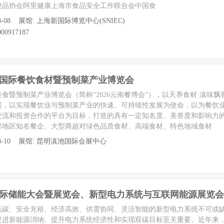
健品协会阿里健康上海市食品安全工作联合会中国食
至 08-08 展馆: 上海新国际博览中心(SNIEC)
00917187
云南国际餐饮食材暨预制菜产业博览会
美食暨预制菜产业博览会（简称“2026云南餐博会”），以天养食材·滇味
展，以实现餐饮业与预制菜产业的快速、可持续性发展为使命，以为餐饮
交流和投资合作的平台为目标，打造的具有一定知名度、美誉度和影响力
部地区知名餐企、大型商超对绿色品质食材、高端食材、特色地域食材
 至 08-10 展馆: 昆明滇池国际会展中心
国国际储能大会暨展览会、新型电力系统与互联网能源展览会
低碳、安全充裕、经济高效、供需协同、灵活智能的新型电力系统不可或
促进新能源消纳、提升电力系统经济性和实现双碳目标至关重要。近年来