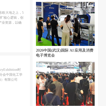
东欧大地之上，5
球”核心逻辑，创
产业资源，以确
2026中国(武汉)国际 AI 应用及消费
电子博览会
yExhibition时
离分会中国化工学
海）有限公司