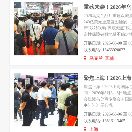
重磅来袭！2026
2026乌克兰战后重建双
240亿美元重建蓝图铺展
新“双站联动·保底兜底”
定性保障破解地缘不确定
开展日期: 2026-08-08 至 08
联系电话: 13463920023
乌克兰·基辅
聚焦上海！2026
聚焦上海！2026上海国际过滤与分离工业展
间：2026年8月6～8
会过滤与分离专委会中国
◆》》》展会概
开展日期: 2026-08-06 
联系电话: 13816113405
上海