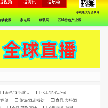
手机版大号会展网
自动化展
家电展
服装展
区域特色产业展
海洋/航空/航天
化工/能源/环保
/保健
旅游/酒店/餐饮
食品/饮料/酒
储
金融/保险/审计
投资/连锁/加盟