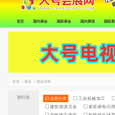
首页
国内展会
国际展会
国内展馆
国际展
首页
»
展会
» 展会列表
按行业
全部分类
工业/机械/加工
建筑/装潢/五金
家居/家电/日
首饰/珠宝/美容
影视/娱乐/体