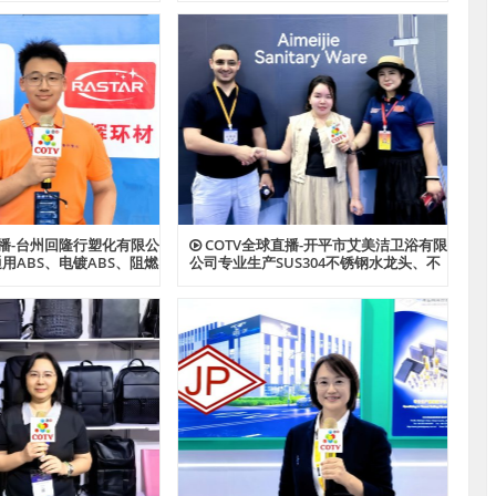
功能户外帐篷系列产品；
+清洁球、刷洗块、清洁抺布等清洁用
心制造、款式多样，源头
品，欢迎大家光临！
家光临！
直播-台州回隆行塑化有限公
COTV全球直播-开平市艾美洁卫浴有限
用ABS、电镀ABS、阻燃
公司专业生产SUS304不锈钢水龙头、不
S、耐热ABS、合金ABS以
锈钢花洒、不锈钢浴缸水龙头花洒、厨
PPS、HIPS系列等创新
房面盆龙头、抽拉水龙头、过滤净水龙
品，欢迎大家光临！
头以及洗脸盆等系列洁具产品、源头工
厂，欢迎大家光临！