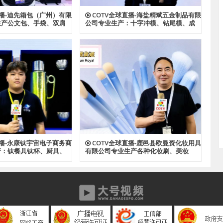
直播-迪先箱包（广州）有限
COTV全球直播-海盐精斌五金制品有限
生产公文包、手袋、双肩
公司专业生产：十字冲模、钻尾模、成
、斜挎包、文件夹、汽车
形模具、尖尾牙板、机械牙板等金属热
款式箱包产品，欢迎大家
处理与表面氮化处理系列产品，设计创
新、匠心制造、款式多样，源头工厂，
欢迎大家光临！
直播-永康钛宇宙电子商务商
COTV全球直播-鹿邑县欧曼资化妆用具
产：钛餐具钛杯、厨具、
有限公司专业生产各种化妆刷、美妆
钛材系列产品，源头工
刷，潮流多款睫毛，成人牙刷、儿童牙
，欢迎大家光临！
刷等产品，源头工厂，欢迎大家光临！