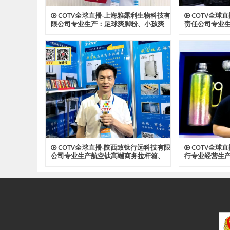
COTV全球直播-上海雅露利生物科技有
COTV全球
限公司专业生产：足球爽脚粉、小孩爽
责任公司专业
身粉、多肽蚕丝胶原植萃精华水、多肽
背包、收纳包
蜂蜜胶原系列眼霜等系列美容健康产
资料包等各种
品，源头工厂，欢迎大家光临！
光临！
COTV全球直播-陕西致钛行远科技有限
COTV全球
公司专业生产航空钛高端商务拉杆箱、
行专业经营生
钛文创产品、钛茶具及钛户外用品等全
钛户外用品等
系列钛民用产品，其中拉杆箱釆用航空
厂，现货供应
级高科技钛材及钛铆钉及箱饰功能，欢
迎大家光临！