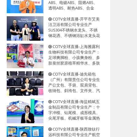
迎大家光临！
ABS、电镀ABS、阻燃ABS、
透明ABS、耐热ABS、合金
ABS以及代理透、改苯GPPS、
HIPS系列等创新型塑料颗粒产
COTV全球直播-开平市艾美
品，欢迎大家光临！
洁卫浴有限公司专业生产
SUS304不锈钢水龙头、不锈
钢花洒、不锈钢浴缸水龙头花
洒、厨房面盆龙头、抽拉水龙
头、过滤净水龙头以及洗脸盆
COTV全球直播-上海雅露利
等系列洁具产品、源头工厂，
生物科技有限公司专业生产：
欢迎大家光临！
足球爽脚粉、小孩爽身粉、多
肽蚕丝胶原植萃精华水、多肽
蜂蜜胶原系列眼霜等系列美容
健康产品，源头工厂，欢迎大
COTV全球直播-迪先箱包
家光临！
（广州）有限责任公司专业生
产公文包、手袋、双肩背包、
收纳包、斜挎包、文件夹、汽
车资料包等各种款式箱包产
品，欢迎大家光临！
COTV全球直播-海盐精斌五
金制品有限公司专业生产：十
字冲模、钻尾模、成形模具、
尖尾牙板、机械牙板等金属热
处理与表面氮化处理系列产
品，设计创新、匠心制造、款
COTV全球直播-陕西致钛行
式多样，源头工厂，欢迎大家
远科技有限公司专业生产航空