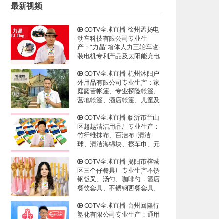
最新视频
COTV全球直播-徐州孟扬电
动车科技有限公司专业生
产：“力晶”箱体人力三轮车改
装电机专利产品及太阳能充电
器、充电板等产品；设计创
新、款式多样，欢迎全球新老
COTV全球直播-杭州沐阳户
客户前来洽谈采购！欢迎大家
外用品有限公司专业生产：家
光临！
庭露营帐篷、专业探险帐篷、
营地帐篷、酒店帐篷、儿童及
宠物帐篷等多功能户外帐篷系
列产品；设计创新、匠心制
COTV全球直播-临沂市兰山
造、款式多样，源头工厂，欢
区超越清洁用品厂专业生产：
迎大家光临！
竹纤维抹布、百洁布+清洁
球、清洁海绵块、擦车巾、元
宝巾+清洁球、刷洗块、清洁
抺布等清洁用品，欢迎大家光
COTV全球直播-揭阳市榕城
临！
区三个仔餐具厂专业生产不锈
钢饭叉、汤勺、咖啡勺，酒店
餐饮套具、不锈钢西餐套具、
伴手礼等餐具用品，设计时
尚、制造精良、款式多样，现
COTV全球直播-台州回隆行
货供应并承接国内外订单，欢
塑化有限公司专业生产：通用