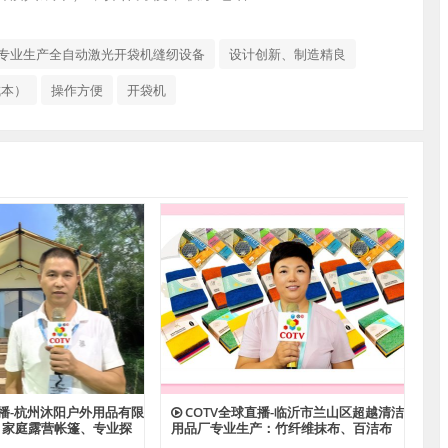
司专业生产全自动激光开袋机缝纫设备
设计创新、制造精良
成本）
操作方便
开袋机
直播-杭州沐阳户外用品有限
COTV全球直播-临沂市兰山区超越清洁
：家庭露营帐篷、专业探
用品厂专业生产：竹纤维抹布、百洁布
帐篷、酒店帐篷、儿童及
+清洁球、清洁海绵块、擦车巾、元宝巾