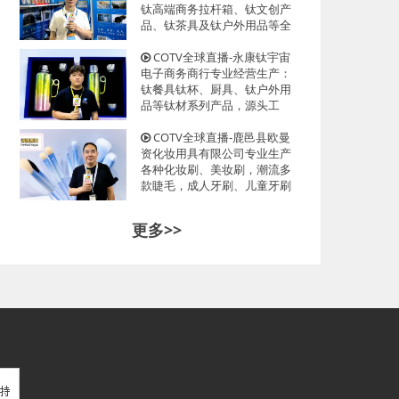
光临！
钛高端商务拉杆箱、钛文创产
品、钛茶具及钛户外用品等全
系列钛民用产品，其中拉杆箱
釆用航空级高科技钛材及钛铆
COTV全球直播-永康钛宇宙
钉及箱饰功能，欢迎大家光
电子商务商行专业经营生产：
临！
钛餐具钛杯、厨具、钛户外用
品等钛材系列产品，源头工
厂，现货供应，欢迎大家光
临！
COTV全球直播-鹿邑县欧曼
资化妆用具有限公司专业生产
各种化妆刷、美妆刷，潮流多
款睫毛，成人牙刷、儿童牙刷
等产品，源头工厂，欢迎大家
光临！
更多>>