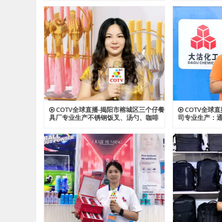
电板等产品；设计创新、款式多样，欢
宠物帐篷等多
迎全球新老客户前来洽谈采购！欢迎大
设计创新、匠
家光临！
工厂，欢迎大
COTV全球直播-揭阳市榕城区三个仔餐
COTV全球
具厂专业生产不锈钢饭叉、汤勺、咖啡
司专业生产：通
勺，酒店餐饮套具、不锈钢西餐套具、
ABS、透明AB
伴手礼等餐具用品，设计时尚、制造精
及代理透、改苯G
良、款式多样，现货供应并承接国内外
型塑料颗粒产
订单，欢迎大家光临！