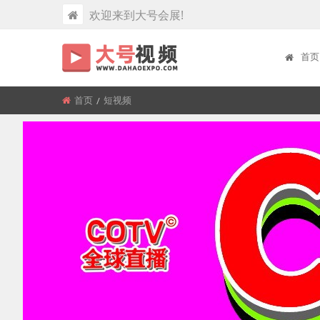
欢迎来到大号会展!
首页
首页
所
短视频
在
位
置: