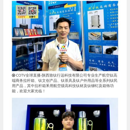
COTV全球直播-陕西致钛行远科技有限公司专业生产航空钛高
端商务拉杆箱、钛文创产品、钛茶具及钛户外用品等全系列钛民
用产品，其中拉杆箱釆用航空级高科技钛材及钛铆钉及箱饰功
能，欢迎大家光临！