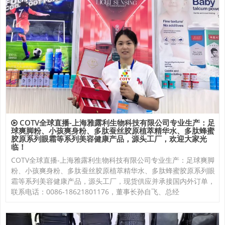
COTV全球直播-上海雅露利生物科技有限公司专业生产：足
球爽脚粉、小孩爽身粉、多肽蚕丝胶原植萃精华水、多肽蜂蜜
胶原系列眼霜等系列美容健康产品，源头工厂，欢迎大家光
临！
COTV全球直播-上海雅露利生物科技有限公司专业生产：足球爽脚
粉、小孩爽身粉、多肽蚕丝胶原植萃精华水、多肽蜂蜜胶原系列眼
霜等系列美容健康产品，源头工厂，现货供应并承接国内外订单，
联系电话：0086-18621801176，董事长孙自飞、总经