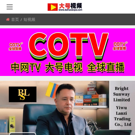
首页
所
短视频
在
位
置: