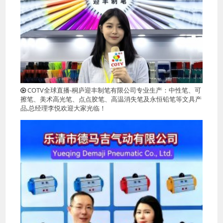
COTV全球直播-桐庐迎丰制笔有限公司专业生产：中性笔、可
擦笔、美术高光笔、点点胶笔、高温消失笔及永恒铅笔等文具产
品,总经理李悦欢迎大家光临！