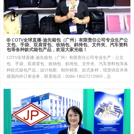
COTV全球直播-迪先箱包（广州）有限责任公司专业生产公
文包、手袋、双肩背包、收纳包、斜挎包、文件夹、汽车资料
包等各种款式箱包产品，欢迎大家光临！
COTV全球直播-迪先箱包（广州）有限责任公司专业生产：公文
包、手袋、双肩背包、收纳包、斜挎包、文件夹、汽车资料包等各
种款式箱包产品；设计创新、制作精美、款式多样，现货供应并承
接国内外订单业务，联系电话：0086-18027210969，总