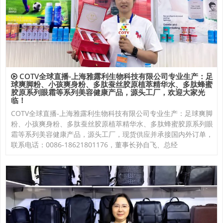
COTV全球直播-上海雅露利生物科技有限公司专业生产：足
球爽脚粉、小孩爽身粉、多肽蚕丝胶原植萃精华水、多肽蜂蜜
胶原系列眼霜等系列美容健康产品，源头工厂，欢迎大家光
临！
COTV全球直播-上海雅露利生物科技有限公司专业生产：足球爽脚
粉、小孩爽身粉、多肽蚕丝胶原植萃精华水、多肽蜂蜜胶原系列眼
霜等系列美容健康产品，源头工厂，现货供应并承接国内外订单，
联系电话：0086-18621801176，董事长孙自飞、总经