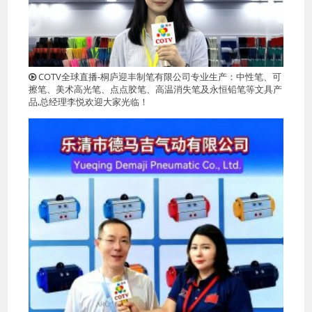
COTV全球直播-桐庐迎丰制笔有限公司专业生产：中性笔、可
擦笔、美术高光笔、点点胶笔、高温消失笔及永恒铅笔等文具产
品,总经理李悦欢迎大家光临！