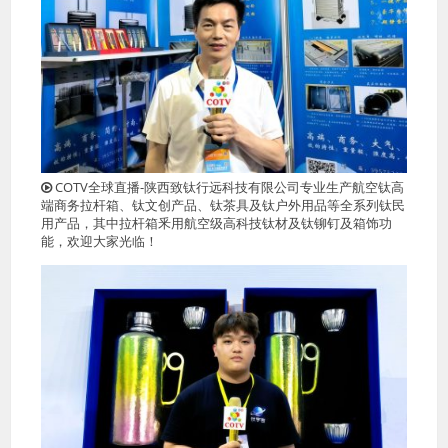
COTV全球直播-陕西致钛行远科技有限公司专业生产航空钛高
端商务拉杆箱、钛文创产品、钛茶具及钛户外用品等全系列钛民
用产品，其中拉杆箱釆用航空级高科技钛材及钛铆钉及箱饰功
能，欢迎大家光临！