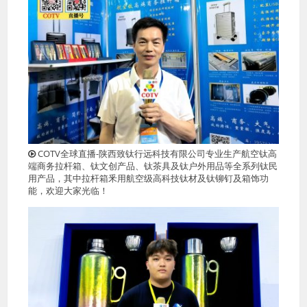
COTV全球直播-陕西致钛行远科技有限公司专业生产航空钛高
端商务拉杆箱、钛文创产品、钛茶具及钛户外用品等全系列钛民
用产品，其中拉杆箱釆用航空级高科技钛材及钛铆钉及箱饰功
能，欢迎大家光临！