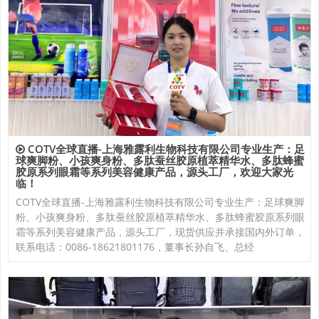
COTV全球直播-上海雅露利生物科技有限公司专业生产：足
球爽脚粉、小孩爽身粉、多肽蚕丝胶原植萃精华水、多肽蜂蜜
胶原系列眼霜等系列美容健康产品，源头工厂，欢迎大家光
临！
COTV全球直播-上海雅露利生物科技有限公司专业生产：足球爽脚
粉、小孩爽身粉、多肽蚕丝胶原植萃精华水、多肽蜂蜜胶原系列眼
霜等系列美容健康产品，源头工厂，现货供应并承接国内外订单，
联系电话：0086-18621801176，董事长孙自飞、总经