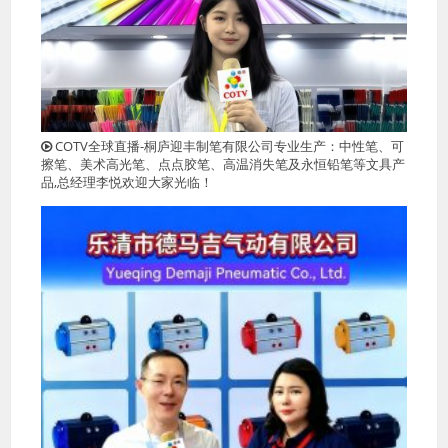
COTV全球直播-桐庐迎丰制笔有限公司专业生产：中性笔、可
擦笔、美术高光笔、点点胶笔、高温消失笔及永恒铅笔等文具产
品,总经理李悦欢迎大家光临！