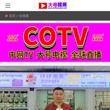
首页
所
短视频
在
位
置: