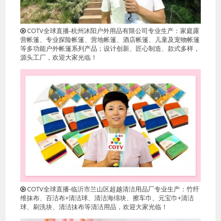
COTV全球直播-杭州沐阳户外用品有限公司专业生产：家庭露
营帐篷、专业探险帐篷、营地帐篷、酒店帐篷、儿童及宠物帐篷
等多功能户外帐篷系列产品；设计创新、匠心制造、款式多样，
源头工厂，欢迎大家光临！
COTV全球直播-临沂市兰山区超越清洁用品厂专业生产：竹纤
维抹布、百洁布+清洁球、清洁海绵块、擦车巾、元宝巾+清洁
球、刷洗块、清洁抺布等清洁用品，欢迎大家光临！