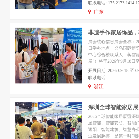
联系电话: 175 2173 1414 17
广东
非遗手作家居饰品，软
展会核心信息展会全称：20
日举办地点：义乌国际博
中心综合楼联系人：蒋雪静18
展"）将于2026年9月1
开展日期: 2026-09-18 
联系电话:
浙江
深圳全球智能家居展
2026全球智能家居展暨
屋智能、智能安防、智能
遮阳、智能建筑、智慧办
业发展脉搏，是第一时间