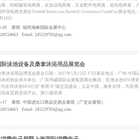
商展，鞋帽服装电商展，化妆品电商展，五金配件电商展，箱包电商展，
商交易会The6thChinaCross-BorderE-CommerceTradeFair展
月18日-
 至 03-20 展馆: 福州海峡国际会展中心
0154663 Email: 245229783@qq.com
州国际泳池设备及桑拿沐浴用品展览会
及桑拿沐浴用品博览会展会日期：2027年5月15日-17日展会地点：广州-中
休闲协会承办单位：广东鸿威国际会展集团展会概况：亚洲泳池SPA博览会
EXPO,作为全球泳池SPA行业“奥斯卡”级交流盛会，立足中国，服务全球，为
高效贸易交流平台。第21届亚洲
5 至 05-17 展馆: 中国进出口商品交易会展馆（广交会展馆）
0154663 Email: 245229783@qq.com