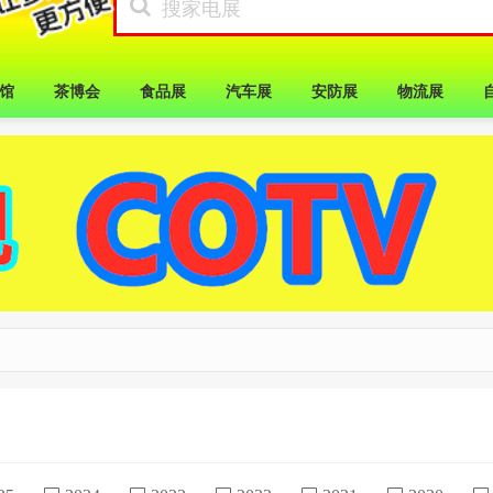
馆
茶博会
食品展
汽车展
安防展
物流展