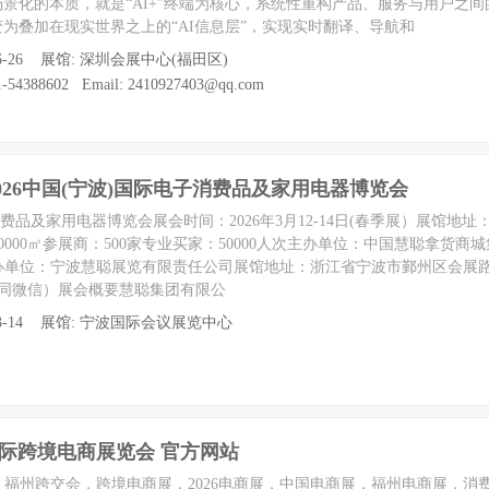
I场景化的本质，就是“AI+”终端为核心，系统性重构产品、服务与用户之
”变为叠加在现实世界之上的“AI信息层”，实现实时翻译、导航和
至 06-26 展馆: 深圳会展中心(福田区)
54388602 Email: 2410927403@qq.com
026中国(宁波)国际电子消费品及家用电器博览会
子消费品及家用电器博览会展会时间：2026年3月12-14日(春季展）展馆地址
000㎡参展商：500家专业买家：50000人次主办单位：中国慧聪拿货商
单位：宁波慧聪展览有限责任公司展馆地址：浙江省宁波市鄞州区会展路1
80（同微信）展会概要慧聪集团有限公
 至 03-14 展馆: 宁波国际会议展览中心
国际跨境电商展览会 官方网站
会，福州跨交会，跨境电商展，2026电商展，中国电商展，福州电商展，消