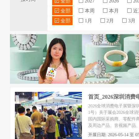
全部
2027
2026
20
全部
本周
本月
近
全部
1月
2月
3月
首页_2026深圳消
2026全球消费电子展暨深
1号）关于展会2026全
国内国际采购商、零配件
及周边产品、音视频产品
开展日期: 2026-05-14 