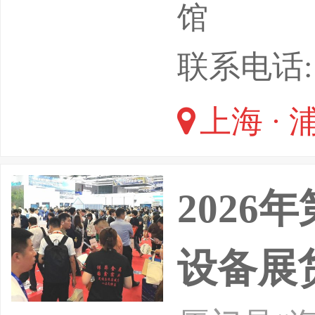
商务平台
馆
供便捷的
联系电话: Em
装箱行业
上海 ·
造商中集
汇聚地。
202
设备展