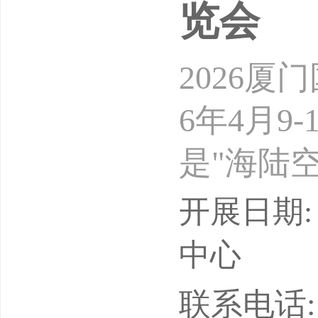
览会
2026
6年4月9
是"海陆
国际航运
开展日期: 
一路"国
中心
条。创新
联系电话: 15