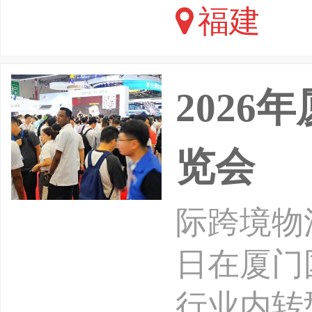
福建
易“单一
202
览会
际跨境物流
日在厦门
行业内转