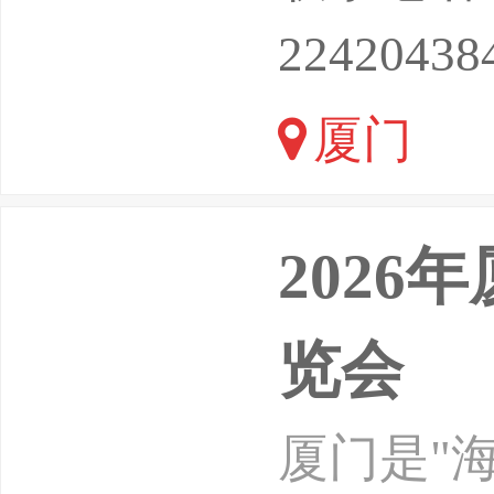
桃园机场
22420438
支持有力，
厦门
20-2035
202
览会
厦门是"