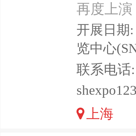
再度上演
贸资源，
开展日期: 
应链博览
览中心(SN
低碳」物
联系电话: 1
为享誉全球的
shexpo12
会亚洲版，亚
上海