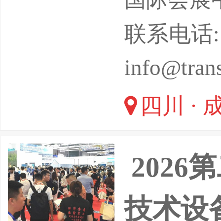
合作论坛
联系电话: 0
年4月在
info@tran
团、北辰
四川 · 
届，并成
展会。
202
技术设