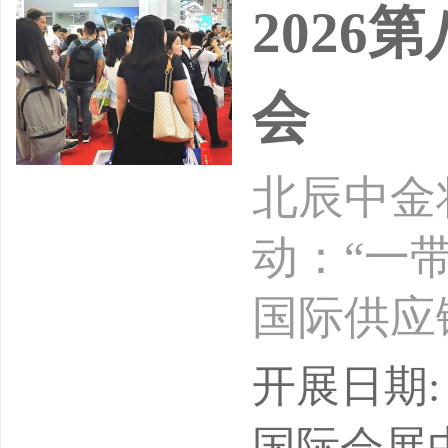
202
中国对外
会
北辰中金
动：“一
国际供应
流展”）
开展日期: 
欧国际多
国际会展