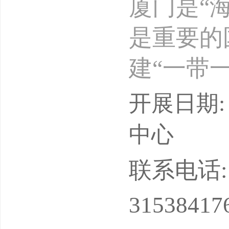
厦门是“
是重要的
建“一带
达60条
开展日期: 
台北桃园
中心
政策支持
联系电话: 17
020-2
31538417
物流产业