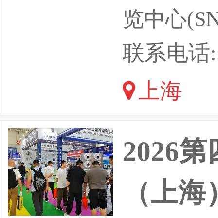
士、各企
览中心(SN
仓储重构
联系电话: 1
角物流产
上海
运、数字
大势，2
202
（上海