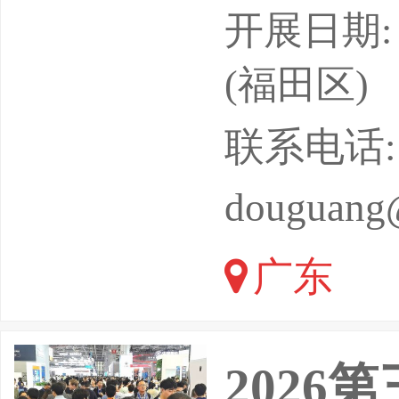
企业轻松
开展日期: 
致力于为
(福田区)
升级、提
联系电话: 07
国物流与
douguang
入全球供
广东
要意义。第
在深圳会
202