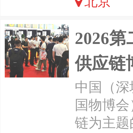
北京
的深入推
荣，物流
202
供应链
中国（深
国物博会
链为主题