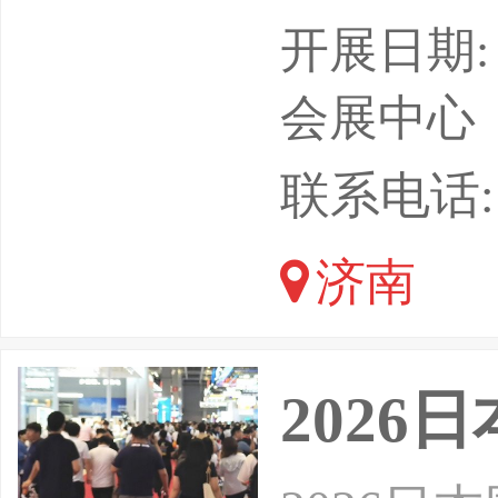
会和全国
开展日期: 
广阔。依
会展中心
场扩建，
联系电话: 1
跨境电商
济南
力。在智
道建设推
202
全球