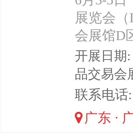
展览会（LE
会展馆D
工智能展
开展日期: 
期重磅打
品交易会
购对接会
联系电话: E
高效资源
广东 · 
+物流到