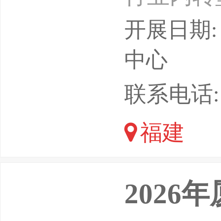
平台。参
开展日期: 
快递企业
中心
与基地、
联系电话:
务、货运
福建
台、跨境
综合服务
202
2O整体解