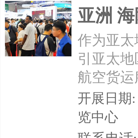
亚洲 
作为亚太
引亚太地
航空货运
冷藏箱/
开展日期: 
藏包装等
览中心
到装备，