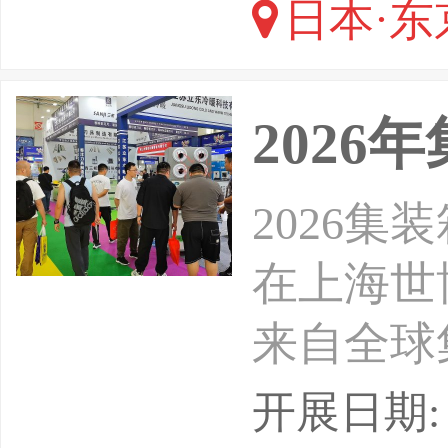
日本·东
202
2026集
在上海世
来自全球
集装箱多
开展日期: 