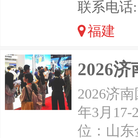
键支撑，
联系电话: 1
的举办地
福建
市，地处
通八达。
202
接国内外
2026济
年3月1
位：山东