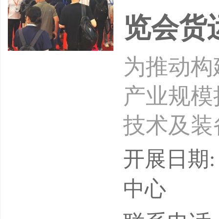
览会货
为推动构
产业规模
技术及装备
际博览中
开展日期: 
升级高质
中心