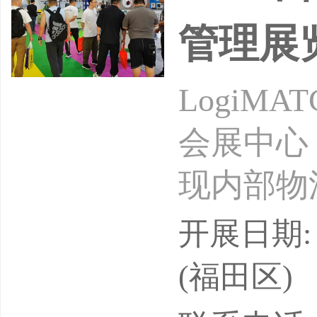
管理展
LogiMA
会展中心（
现内部物
案。同时
开展日期: 
先解决方案
(福田区)
深圳被证