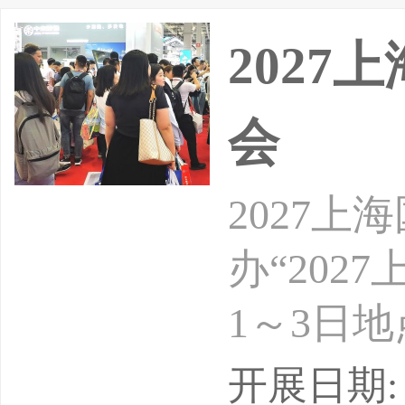
覆盖当下
202
会
2027
办“202
1～3日
概况：不可
开展日期: 