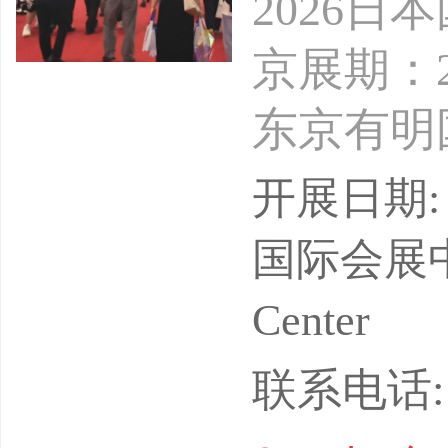
2026日
京展期：2
东京有明
8日[水]
开展日期: 
心主办单位
国际会展中心Tok
【中国组
Center
【参展参
联系电话: 1
展Factor