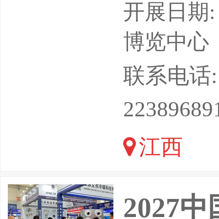
切。为响
开展日期: 
赋能区域
博览中心
储运输展
联系电话: 1
条技术革
22389689
对接于一
江西
慧物流枢
区与海西
202