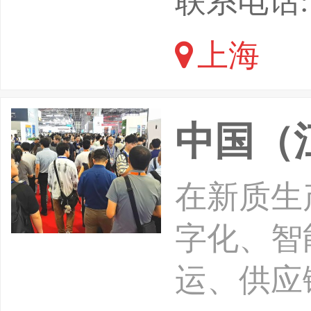
联系电话: 1
物流全产
上海
领域的专
名航空公
中国（
航空物流
在新质生
字化、智
运、供应